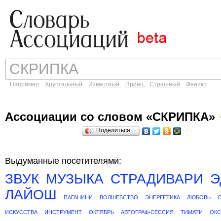
Например:
Хрустальный
,
Известный
,
Принц
,
Страшный
,
Феникс
Ассоциации со словом «СКРИПКА»
Поделиться…
Выдуманные посетителями:
ЗВУК
МУЗЫКА
СТРАДИВАРИ
Э
ЛАЙОШ
ПАГАНИНИ
ВОЛШЕБСТВО
ЭНЕРГЕТИКА
ЛЮБОВЬ
ИСКУССТВА
ИНСТРУМЕНТ
ОКТЯБРЬ
АВТОГРАФ-СЕССИЯ
ТИМАТИ
ОКС