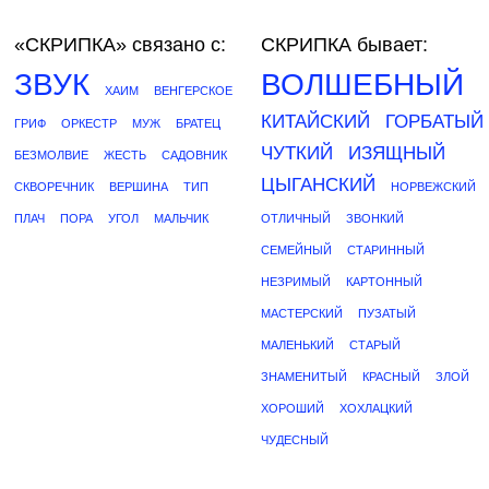
«СКРИПКА»
связано с:
СКРИПКА бывает:
ЗВУК
ВОЛШЕБНЫЙ
ХАИМ
ВЕНГЕРСКОЕ
КИТАЙСКИЙ
ГОРБАТЫЙ
ГРИФ
ОРКЕСТР
МУЖ
БРАТЕЦ
ЧУТКИЙ
ИЗЯЩНЫЙ
БЕЗМОЛВИЕ
ЖЕСТЬ
САДОВНИК
ЦЫГАНСКИЙ
СКВОРЕЧНИК
ВЕРШИНА
ТИП
НОРВЕЖСКИЙ
ПЛАЧ
ПОРА
УГОЛ
МАЛЬЧИК
ОТЛИЧНЫЙ
ЗВОНКИЙ
СЕМЕЙНЫЙ
СТАРИННЫЙ
НЕЗРИМЫЙ
КАРТОННЫЙ
МАСТЕРСКИЙ
ПУЗАТЫЙ
МАЛЕНЬКИЙ
СТАРЫЙ
ЗНАМЕНИТЫЙ
КРАСНЫЙ
ЗЛОЙ
ХОРОШИЙ
ХОХЛАЦКИЙ
ЧУДЕСНЫЙ