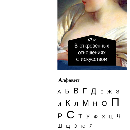
Алфавит
Д
В
Г
Б
З
А
Ж
Е
П
К
М
О
Н
Л
И
С
Р
Т
Ч
У
Ф
Х
Ц
Ш
Э
Я
Щ
Ю