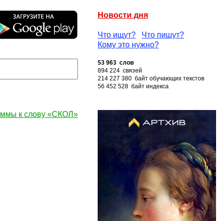
Новости дня
Что ищут?
Что пишут?
Кому это нужно?
53 963 слов
894 224 связей
214 227 380 байт обучающих текстов
56 452 528 байт индекса
ммы к слову «СКОЛ»