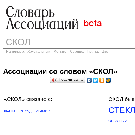
Например:
Хрустальный
,
Феникс
,
Сердце
,
Принц
,
Цвет
Ассоциации со словом «СКОЛ»
Поделиться…
«СКОЛ»
связано с:
СКОЛ быв
СТЕК
ШАПКА
СОСУД
МРАМОР
ОБЛАЧНЫЙ