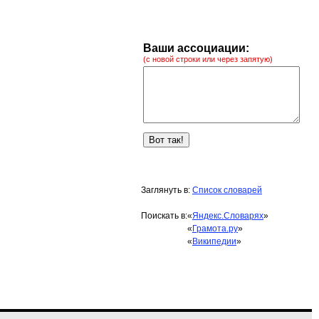
Ваши ассоциации:
(с новой строки или через запятую)
Заглянуть в:
Список словарей
Поискать в:
«
Яндекс.Словарях
»
«
Грамота.ру
»
«
Википедии
»