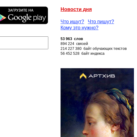
Новости дня
Что ищут?
Что пишут?
Кому это нужно?
53 963 слов
894 224 связей
214 227 380 байт обучающих текстов
56 452 528 байт индекса