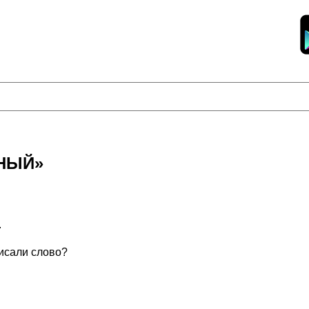
РНЫЙ»
.
писали слово?