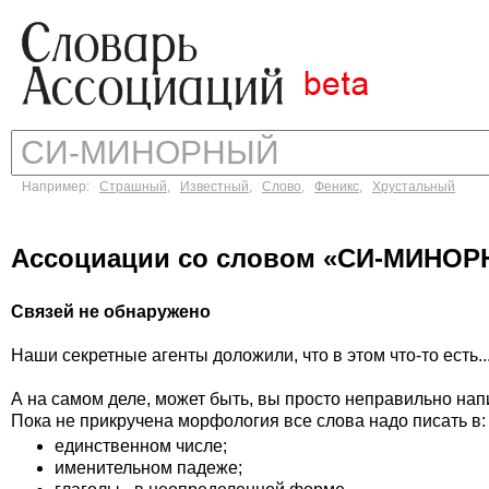
Например:
Страшный
,
Известный
,
Слово
,
Феникс
,
Хрустальный
Ассоциации со словом «СИ-МИНО
Связей не обнаружено
Наши секретные агенты доложили, что в этом что-то есть..
А на самом деле, может быть, вы просто неправильно на
Пока не прикручена морфология все слова надо писать в:
единственном числе;
именительном падеже;