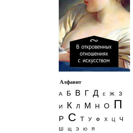
Алфавит
Д
В
Г
Б
З
А
Ж
Е
П
К
М
О
Н
Л
И
С
Р
Т
Ч
У
Ф
Х
Ц
Ш
Э
Я
Щ
Ю