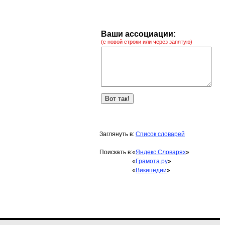
Ваши ассоциации:
(с новой строки или через запятую)
Заглянуть в:
Список словарей
Поискать в:
«
Яндекс.Словарях
»
«
Грамота.ру
»
«
Википедии
»