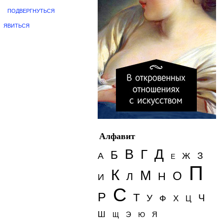
Я
ПОДВЕРГНУТЬСЯ
ЯВИТЬСЯ
Алфавит
Д
В
Г
Б
З
А
Ж
Е
П
К
М
О
Н
Л
И
С
Р
Т
Ч
У
Ф
Х
Ц
Ш
Э
Я
Щ
Ю