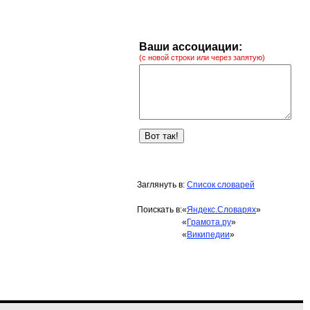
Ваши ассоциации:
(с новой строки или через запятую)
Заглянуть в:
Список словарей
Поискать в:
«
Яндекс.Словарях
»
«
Грамота.ру
»
«
Википедии
»