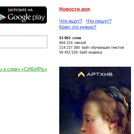
Новости дня
Что ищут?
Что пишут?
Кому это нужно?
53 963 слов
894 224 связей
214 227 380 байт обучающих текстов
56 452 528 байт индекса
ы к слову «СИБИРЬ»