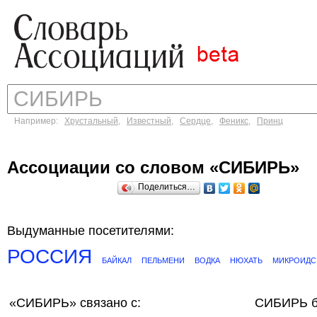
Например:
Хрустальный
,
Известный
,
Сердце
,
Феникс
,
Принц
Ассоциации со словом «СИБИРЬ»
Поделиться…
Выдуманные посетителями:
РОССИЯ
БАЙКАЛ
ПЕЛЬМЕНИ
ВОДКА
НЮХАТЬ
МИКРОИДС
«СИБИРЬ»
связано с:
СИБИРЬ б