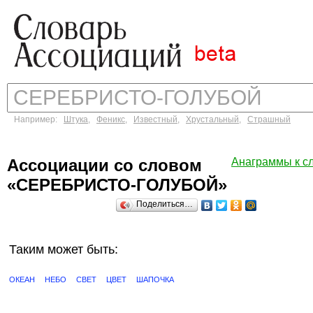
Например:
Штука
,
Феникс
,
Известный
,
Хрустальный
,
Страшный
Ассоциации со словом
Анаграммы к 
«СЕРЕБРИСТО-ГОЛУБОЙ»
Поделиться…
Таким может быть:
ОКЕАН
НЕБО
СВЕТ
ЦВЕТ
ШАПОЧКА