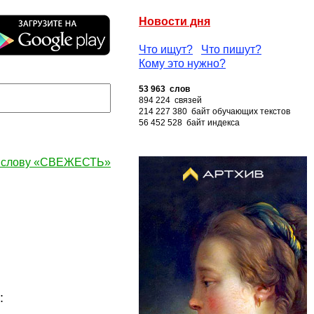
Новости дня
Что ищут?
Что пишут?
Кому это нужно?
53 963 слов
894 224 связей
214 227 380 байт обучающих текстов
56 452 528 байт индекса
к слову «СВЕЖЕСТЬ»
: