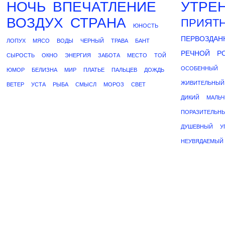
НОЧЬ
ВПЕЧАТЛЕНИЕ
УТРЕ
ВОЗДУХ
СТРАНА
ПРИЯТ
ЮНОСТЬ
ПЕРВОЗДАН
ЛОПУХ
МЯСО
ВОДЫ
ЧЕРНЫЙ
ТРАВА
БАНТ
РЕЧНОЙ
Р
СЫРОСТЬ
ОКНО
ЭНЕРГИЯ
ЗАБОТА
МЕСТО
ТОЙ
ОСОБЕННЫЙ
ЮМОР
БЕЛИЗНА
МИР
ПЛАТЬЕ
ПАЛЬЦЕВ
ДОЖДЬ
ЖИВИТЕЛЬНЫЙ
ВЕТЕР
УСТА
РЫБА
СМЫСЛ
МОРОЗ
СВЕТ
ДИКИЙ
МАЛЬ
ПОРАЗИТЕЛЬН
ДУШЕВНЫЙ
У
НЕУВЯДАЕМЫЙ