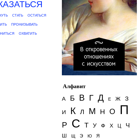
КАЗАТЬСЯ
НУТЬ
СТАТЬ
ОСТАТЬСЯ
БИТЬ
ПРОНИЗЫВАТЬ
АНИТЬСЯ
ОХВАТИТЬ
Алфавит
Д
В
Г
Б
З
А
Ж
Е
П
К
М
О
Н
Л
И
С
Р
Т
Ч
У
Ф
Х
Ц
Ш
Э
Я
Щ
Ю