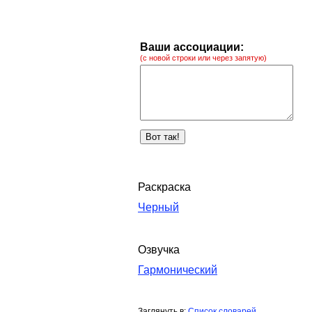
Ваши ассоциации:
(с новой строки или через запятую)
Раскраска
Черный
Озвучка
Гармонический
Заглянуть в:
Список словарей