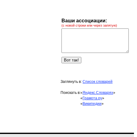
Ваши ассоциации:
(с новой строки или через запятую)
Заглянуть в:
Список словарей
Поискать в:
«
Яндекс.Словарях
»
«
Грамота.ру
»
«
Википедии
»