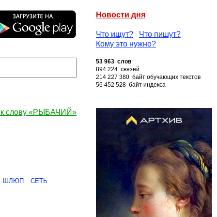
Новости дня
Что ищут?
Что пишут?
Кому это нужно?
53 963 слов
894 224 связей
214 227 380 байт обучающих текстов
56 452 528 байт индекса
 к слову «РЫБАЧИЙ»
ШЛЮП
СЕТЬ