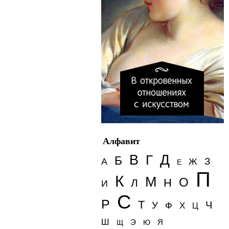
Алфавит
Д
В
Г
Б
З
А
Ж
Е
П
К
М
О
Н
Л
И
С
Р
Т
Ч
У
Ф
Х
Ц
Ш
Э
Я
Щ
Ю