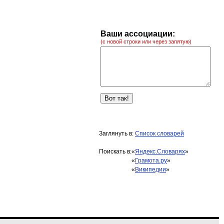
Ваши ассоциации:
(с новой строки или через запятую)
Заглянуть в:
Список словарей
Поискать в:
«
Яндекс.Словарях
»
«
Грамота.ру
»
«
Википедии
»