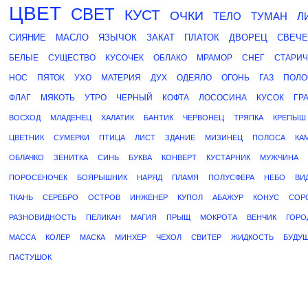
ЦВЕТ
СВЕТ
КУСТ
ОЧКИ
ТЕЛО
ТУМАН
Л
СИЯНИЕ
МАСЛО
ЯЗЫЧОК
ЗАКАТ
ПЛАТОК
ДВОРЕЦ
СВЕЧЕ
БЕЛЫЕ
СУЩЕСТВО
КУСОЧЕК
ОБЛАКО
МРАМОР
СНЕГ
СТАРИЧ
НОС
ПЯТОК
УХО
МАТЕРИЯ
ДУХ
ОДЕЯЛО
ОГОНЬ
ГАЗ
ПОЛО
ФЛАГ
МЯКОТЬ
УТРО
ЧЕРНЫЙ
КОФТА
ЛОСОСИНА
КУСОК
ГР
ВОСХОД
МЛАДЕНЕЦ
ХАЛАТИК
БАНТИК
ЧЕРВОНЕЦ
ТРЯПКА
КРЕПЫШ
ЦВЕТНИК
СУМЕРКИ
ПТИЦА
ЛИСТ
ЗДАНИЕ
МИЗИНЕЦ
ПОЛОСА
КА
ОБЛАЧКО
ЗЕНИТКА
СИНЬ
БУКВА
КОНВЕРТ
КУСТАРНИК
МУЖЧИНА
ПОРОСЕНОЧЕК
БОЯРЫШНИК
НАРЯД
ПЛАМЯ
ПОЛУСФЕРА
НЕБО
ВИ
ТКАНЬ
СЕРЕБРО
ОСТРОВ
ИНЖЕНЕР
КУПОЛ
АБАЖУР
КОНУС
СОР
РАЗНОВИДНОСТЬ
ПЕЛИКАН
МАГИЯ
ПРЫЩ
МОКРОТА
ВЕНЧИК
ГОРО
МАССА
КОЛЕР
МАСКА
МИНХЕР
ЧЕХОЛ
СВИТЕР
ЖИДКОСТЬ
БУДУ
ПАСТУШОК