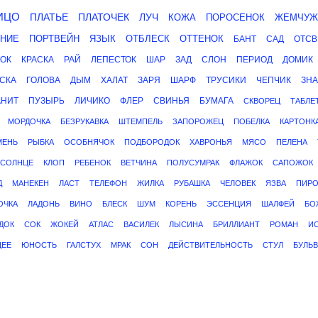
ИЦО
ПЛАТЬЕ
ПЛАТОЧЕК
ЛУЧ
КОЖА
ПОРОСЕНОК
ЖЕМЧУЖ
НИЕ
ПОРТВЕЙН
ЯЗЫК
ОТБЛЕСК
ОТТЕНОК
БАНТ
САД
ОТСВ
ОК
КРАСКА
РАЙ
ЛЕПЕСТОК
ШАР
ЗАД
СЛОН
ПЕРИОД
ДОМИК
СКА
ГОЛОВА
ДЫМ
ХАЛАТ
ЗАРЯ
ШАРФ
ТРУСИКИ
ЧЕПЧИК
ЗН
АНИТ
ПУЗЫРЬ
ЛИЧИКО
ФЛЕР
СВИНЬЯ
БУМАГА
СКВОРЕЦ
ТАБЛЕ
МОРДОЧКА
БЕЗРУКАВКА
ШТЕМПЕЛЬ
ЗАПОРОЖЕЦ
ПОБЕЛКА
КАРТОНК
МЕНЬ
РЫБКА
ОСОБНЯЧОК
ПОДБОРОДОК
ХАВРОНЬЯ
МЯСО
ПЕЛЕНА
СОЛНЦЕ
КЛОП
РЕБЕНОК
ВЕТЧИНА
ПОЛУСУМРАК
ФЛАЖОК
САПОЖОК
Д
МАНЕКЕН
ЛАСТ
ТЕЛЕФОН
ЖИЛКА
РУБАШКА
ЧЕЛОВЕК
ЯЗВА
ПИРО
ОЧКА
ЛАДОНЬ
ВИНО
БЛЕСК
ШУМ
КОРЕНЬ
ЭССЕНЦИЯ
ШАЛФЕЙ
БО
ДОК
СОК
ЖОКЕЙ
АТЛАС
ВАСИЛЕК
ЛЫСИНА
БРИЛЛИАНТ
РОМАН
И
ЩЕЕ
ЮНОСТЬ
ГАЛСТУХ
МРАК
СОН
ДЕЙСТВИТЕЛЬНОСТЬ
СТУЛ
БУЛЬВ