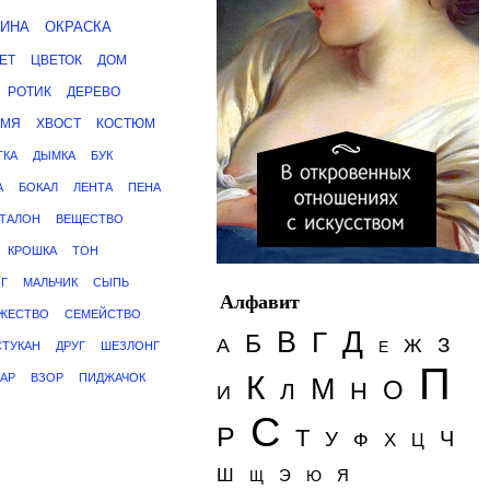
ИНА
ОКРАСКА
ЕТ
ЦВЕТОК
ДОМ
РОТИК
ДЕРЕВО
АМЯ
ХВОСТ
КОСТЮМ
ТКА
ДЫМКА
БУК
А
БОКАЛ
ЛЕНТА
ПЕНА
ТАЛОН
ВЕЩЕСТВО
КРОШКА
ТОН
Г
МАЛЬЧИК
СЫПЬ
Алфавит
ЖЕСТВО
СЕМЕЙСТВО
Д
В
Г
Б
З
А
Ж
Е
СТУКАН
ДРУГ
ШЕЗЛОНГ
П
К
АР
ВЗОР
ПИДЖАЧОК
М
О
Н
Л
И
С
Р
Т
Ч
У
Ф
Х
Ц
Ш
Э
Я
Щ
Ю