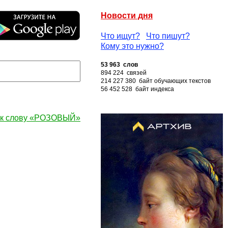
Новости дня
Что ищут?
Что пишут?
Кому это нужно?
53 963 слов
894 224 связей
214 227 380 байт обучающих текстов
56 452 528 байт индекса
 к слову «РОЗОВЫЙ»