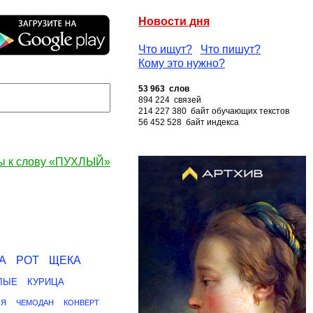
Новости дня
Что ищут?
Что пишут?
Кому это нужно?
53 963 слов
894 224 связей
214 227 380 байт обучающих текстов
56 452 528 байт индекса
ы к слову «ПУХЛЫЙ»
А
РОТ
ЩЕКА
ЛЫЕ
КУРИЦА
ИЯ
ЧЕМОДАН
КОНВЕРТ