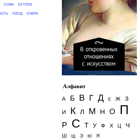
СОФА
ОГУЗОК
КОТЬ
ПЛОД
ОЧЕРК
Алфавит
Д
В
Г
Б
З
А
Ж
Е
П
К
М
О
Н
Л
И
С
Р
Т
Ч
У
Ф
Х
Ц
Ш
Э
Я
Щ
Ю