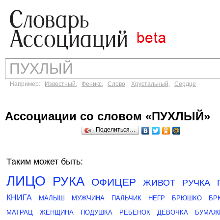
Например:
Известный
,
Феникс
,
Слово
,
Хрустальный
,
Сердце
Ассоциации со словом «ПУХЛЫЙ»
Поделиться…
Таким может быть:
ЛИЦО
РУКА
ОФИЦЕР
ЖИВОТ
РУЧКА
КНИГА
МАЛЫШ
МУЖЧИНА
ПАЛЬЧИК
НЕГР
БРЮШКО
БР
МАТРАЦ
ЖЕНЩИНА
ПОДУШКА
РЕБЕНОК
ДЕВОЧКА
БУМАЖ