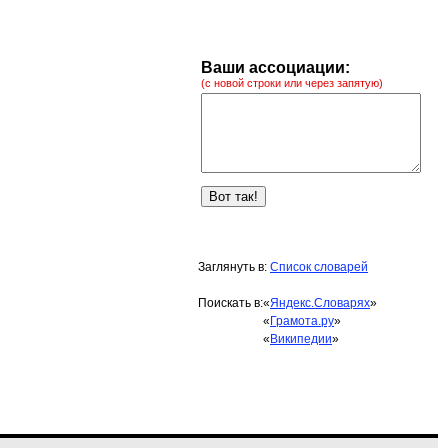
Ваши ассоциации:
(с новой строки или через запятую)
Заглянуть в:
Список словарей
Поискать в:
«
Яндекс.Словарях
»
«
Грамота.ру
»
«
Википедии
»