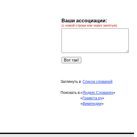
Ваши ассоциации:
(с новой строки или через запятую)
Заглянуть в:
Список словарей
Поискать в:
«
Яндекс.Словарях
»
«
Грамота.ру
»
«
Википедии
»