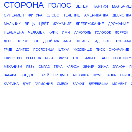
СТОРОНА
ГОЛОС
ВЕТЕР
ПАРТИЯ
МАЛЬЧИШ
СУПЕРМЕН
ФИГУРА
СЛОВО
ТЕЧЕНИЕ
АМЕРИКАНКА
ДЕВЧОНКА
МАЛЬЧИК
ВЕЩЬ
ЦВЕТ
ЖУЖАНИЕ
ДРЕБЕЖЖАНИЕ
ДРОЖАНИЕ
ПЕРЕМЕНА
ЧЕЛОВЕК
КРИК
ИМЯ
АЛКОГОЛЬ
ГОЛОСОК
ЛОРРЕН
ДЕНЬ
НОРОВ
ВОР
ДВОЙНИК
ХАЛАТ
ШТАНЫ
ГАД
СВЕТ
РУССКАЯ
ГРИБ
ДАНТЕС
ПОСЛОВИЦА
ШТУКА
ЧУДОВИЩЕ
ПИСК
ОКОНЧАНИЕ
ЕДИНСТВО
РЕБЕНОК
МГЛА
ЭЛИЗА
ТОН
БАЛБЕС
ГАНС
ПРОСТИТУ
МЕХАНИЗМ
РЕЗЬ
СМРАД
ТЕМА
КЛЯКСА
ЗЕФИР
ЖИЖА
ДРАКОН
П
ЗАБАВА
ЛОНДОН
ЕВРЕЙ
ПРЕДМЕТ
АНТОШКА
ШУМ
ШАПКА
ПРИНЦ
КАРТИНА
ДРУГ
ГАРМОНИЯ
СМЕСЬ
БАРХАТ
ДЕРЕВЯШКА
МОМЕНТ