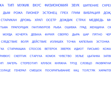
КА
ТИП
МУЖИК
ВКУС
ФИЗИОНОМИЯ
ЗВУК
ШИПЕНИЕ
СКРЕ
ДЫМ
РОЖА
ПИОНЕР
ЭСТОНЕЦ
ГРЕХ
ГРИМ
ВИБРАЦИЯ
ДОЖ
СТАРИКАН
ДРОЖЬ
ХРАП
ОСЕТР
ДОЖДИК
СТРАХ
МЕДВЕДЬ
М
ТЬМА
ПРАПОРЩИК
ГАНТИМУРОВ
РЫБА
ОШИБКА
ГРАД
ЖЕНЩИНА
С
МОРДА
КОЧЕРГА
ДЕВАХА
ФУРИЯ
СВЕРЛО
ДЫРА
ШАР
ПЯТНО
ЧЕР
СЛЕДСТВИЕ
ВОЛЯ
ДЕЙСТВИЕ
ИЗЛИШЕК
ТОЧКА
КАПЕЛЬКА
ЭСТОНКА
ТКА
СТАРИКАШКА
СПОСОБ
ВЕТЕРОК
ЗВЕРЕК
ИДИОТ
ПИСЬМО
КОЖА
РИВКУС
СКЕПТИК
СТАРУХА
КОМОК
ЧУВСТВО
ЗЕЛЬЕ
ЦЫГАНКА
ЗАТВ
ИП
ЛАГЕРЬ
СТЕРЕОТИП
КЛУБОК
КНЯЖНА
ТРУД
СЛОВЦО
РАЗВРАТНИ
СОЛНЦЕ
ГЕНЕРАЛ
СМЕШОК
ПОСКРИПЫВАНИЕ
КАЦ
ТОЛСТЯК
ХАРАКТЕ