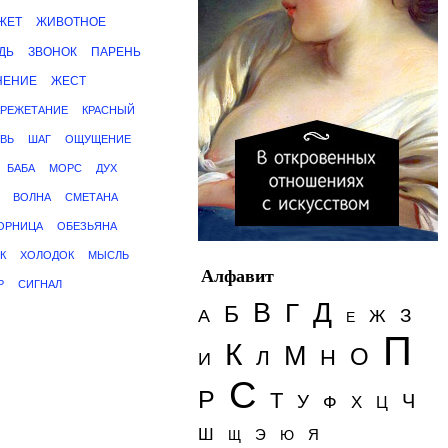
ЖЕТ
ЖИВОТНОЕ
ДЬ
ЗВОНОК
ПАРЕНЬ
НЕНИЕ
ЖЕСТ
КРЕЖЕТАНИЕ
КРАСНЫЙ
ВЬ
ШАГ
ОЩУЩЕНИЕ
БАБА
МОРС
ДУХ
ВОЛНА
СМЕТАНА
ОРНИЦА
ОБЕЗЬЯНА
К
ХОЛОДОК
МЫСЛЬ
Алфавит
Р
СИГНАЛ
Д
В
Г
Б
З
А
Ж
Е
П
К
М
О
Н
Л
И
С
Р
Т
Ч
У
Ф
Х
Ц
Ш
Э
Я
Щ
Ю