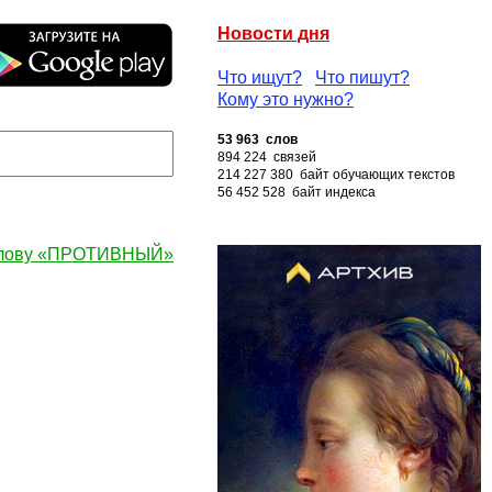
Новости дня
Что ищут?
Что пишут?
Кому это нужно?
53 963 слов
894 224 связей
214 227 380 байт обучающих текстов
56 452 528 байт индекса
слову «ПРОТИВНЫЙ»