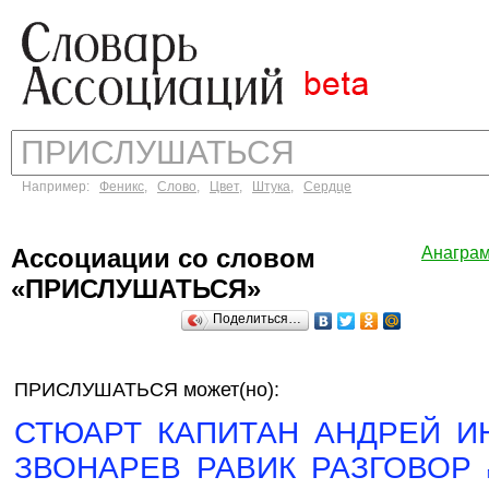
Например:
Феникс
,
Слово
,
Цвет
,
Штука
,
Сердце
Ассоциации со словом
Анагра
«ПРИСЛУШАТЬСЯ»
Поделиться…
ПРИСЛУШАТЬСЯ может(но):
СТЮАРТ
КАПИТАН
АНДРЕЙ
И
ЗВОНАРЕВ
РАВИК
РАЗГОВОР