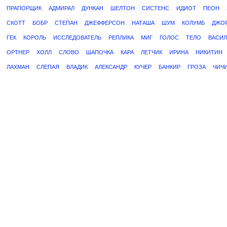
ПРАПОРЩИК
АДМИРАЛ
ДУНКАН
ШЕЛТОН
СИСТЕНС
ИДИОТ
ПЕОН
СКОТТ
БОБР
СТЕПАН
ДЖЕФФЕРСОН
НАТАША
ШУМ
КОЛУМБ
ДЖО
ГЕК
КОРОЛЬ
ИССЛЕДОВАТЕЛЬ
РЕПЛИКА
МИГ
ГОЛОС
ТЕЛО
ВАСИ
ОРТНЕР
ХОЛЛ
СЛОВО
ШАПОЧКА
КАРА
ЛЕТЧИК
ИРИНА
НИКИТИН
ЛАХМАН
СЛЕПАЯ
ВЛАДИК
АЛЕКСАНДР
КУЧЕР
БАНКИР
ГРОЗА
ЧИЧ