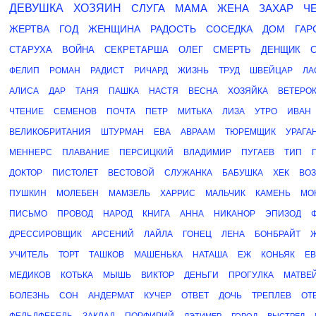
ДЕВУШКА
ХОЗЯИН
СЛУГА
МАМА
ЖЕНА
ЗАХАР
Ч
ЖЕРТВА
ГОД
ЖЕНЩИНА
РАДОСТЬ
СОСЕДКА
ДОМ
ГАР
СТАРУХА
ВОЙНА
СЕКРЕТАРША
ОЛЕГ
СМЕРТЬ
ДЕНЩИК
ФЕЛИП
РОМАН
РАДИСТ
РИЧАРД
ЖИЗНЬ
ТРУД
ШВЕЙЦАР
ЛА
АЛИСА
ДАР
ТАНЯ
ПАШКА
НАСТЯ
ВЕСНА
ХОЗЯЙКА
ВЕТЕРО
ЧТЕНИЕ
СЕМЕНОВ
ПОЧТА
ПЕТР
МИТЬКА
ЛИЗА
УТРО
ИВАН
ВЕЛИКОБРИТАНИЯ
ШТУРМАН
ЕВА
АВРААМ
ТЮРЕМЩИК
УРАГА
МЕННЕРС
ПЛАВАНИЕ
ПЕРСИЦКИЙ
ВЛАДИМИР
ПУГАЕВ
ТИП
ДОКТОР
ПИСТОЛЕТ
ВЕСТОВОЙ
СЛУЖАНКА
БАБУШКА
ХЕК
ВОЗ
ПУШКИН
МОЛЕБЕН
МАМЗЕЛЬ
ХАРРИС
МАЛЬЧИК
КАМЕНЬ
МО
ПИСЬМО
ПРОВОД
НАРОД
КНИГА
АННА
НИКАНОР
ЭПИЗОД
ДРЕССИРОВЩИК
АРСЕНИЙ
ЛАЙЛА
ГОНЕЦ
ЛЕНА
БОНБРАЙТ
УЧИТЕЛЬ
ТОРТ
ТАШКОВ
МАШЕНЬКА
НАТАША
ЕЖ
КОНЬЯК
Е
МЕДИКОВ
КОТЬКА
МЫШЬ
ВИКТОР
ДЕНЬГИ
ПРОГУЛКА
МАТВЕ
БОЛЕЗНЬ
СОН
АНДЕРМАТ
КУЧЕР
ОТВЕТ
ДОЧЬ
ТРЕПЛЕВ
ОТ