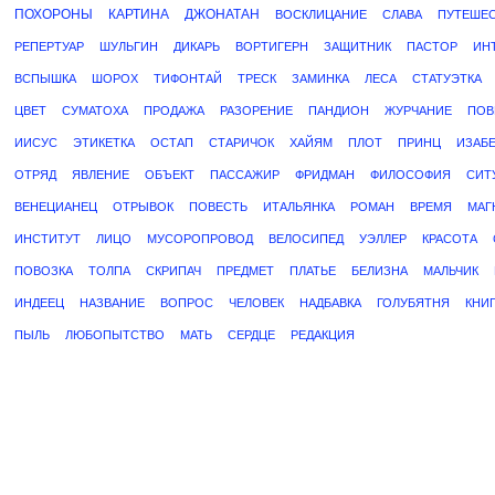
ПОХОРОНЫ
КАРТИНА
ДЖОНАТАН
ВОСКЛИЦАНИЕ
СЛАВА
ПУТЕШЕ
РЕПЕРТУАР
ШУЛЬГИН
ДИКАРЬ
ВОРТИГЕРН
ЗАЩИТНИК
ПАСТОР
ИН
ВСПЫШКА
ШОРОХ
ТИФОНТАЙ
ТРЕСК
ЗАМИНКА
ЛЕСА
СТАТУЭТКА
ЦВЕТ
СУМАТОХА
ПРОДАЖА
РАЗОРЕНИЕ
ПАНДИОН
ЖУРЧАНИЕ
ПОВ
ИИСУС
ЭТИКЕТКА
ОСТАП
СТАРИЧОК
ХАЙЯМ
ПЛОТ
ПРИНЦ
ИЗАБ
ОТРЯД
ЯВЛЕНИЕ
ОБЪЕКТ
ПАССАЖИР
ФРИДМАН
ФИЛОСОФИЯ
СИТ
ВЕНЕЦИАНЕЦ
ОТРЫВОК
ПОВЕСТЬ
ИТАЛЬЯНКА
РОМАН
ВРЕМЯ
МАГ
ИНСТИТУТ
ЛИЦО
МУСОРОПРОВОД
ВЕЛОСИПЕД
УЭЛЛЕР
КРАСОТА
ПОВОЗКА
ТОЛПА
СКРИПАЧ
ПРЕДМЕТ
ПЛАТЬЕ
БЕЛИЗНА
МАЛЬЧИК
ИНДЕЕЦ
НАЗВАНИЕ
ВОПРОС
ЧЕЛОВЕК
НАДБАВКА
ГОЛУБЯТНЯ
КНИ
ПЫЛЬ
ЛЮБОПЫТСТВО
МАТЬ
СЕРДЦЕ
РЕДАКЦИЯ