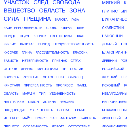
УЧАСТОК
СЛЕД
СВОБОДА
МЯГКИЙ
К
ВЕЩЕСТВО
ОБЛАСТЬ
ЗОНА
ГЛИНИСТЫЙ
СИЛА
ТРЕЩИНА
ВУЛКАНИЧЕС
ВАЛЮТА
ГАЗА
СКАЛИСТЫЙ
ЗАИНТЕРЕСОВАННОСТЬ
СЛОВО
ОБРАЗ
ПЛАН
НАНОСНЫЙ
СЕРДЦЕ
НЕДУГ
КЛОЧОК
СКЕПТИЦИЗМ
ПЛАСТ
ДОБРЫЙ
НО
КРИЗИС
КАПИТАЛ
ВЫХОД
НЕУДОВЛЕТВОРЕННОСТЬ
БЛАГОПРИЯТ
КУСОЧЕК
ГЛИНА
РАССУДИТЕЛЬНОСТЬ
КЛАССИК
ЗАВИСТЬ
НЕТЕРПИМОСТЬ
ПРИЗНАК
СТРАХ
ДРЕВНИЙ
РО
ОСТРОВ
ДЕРЕВО
МИСТИЦИЗМ
ПЕ
СОСТАВ
РОССИЙСКИЙ
КОРОСТА
РАЗВИТИЕ
ФОТОПЛЕНКА
ОБРАЗЕЦ
ЖЕСТКИЙ
ПЕ
КРИСТАЛЛ
ПРИВЯЗАННОСТЬ
ПРОГРЕСС
ПАЛЕЦ
ИСХОДНЫЙ
Р
ОБЛАСТЬ
МАРАЗМ
ТИП
УЕДИНЕННОСТЬ
НЕБЛАГОДАРН
НАТУРАЛИЗМ
СКЛОН
ИСТИНА
ЧЕЛОВЕК
НЕПРОНИЦАЕМ
ПЛОДОРОДИЕ
УВЕРЕННОСТЬ
ПЛЕНКА
ТЕРМИТ
БЕЗЖИЗНЕННЫ
ИНТЕРЕС
МАЙЯ
ПОИСК
ЗАЛ
ФАНТАЗИЯ
РАВНИНА
ЛИШЕННЫЙ
И
ПРОЦЕСС
ОСОБЕННОСТЬ
ДОРОГА
ОТСУТСТВИЕ
ДИОНИСИЧЕСК