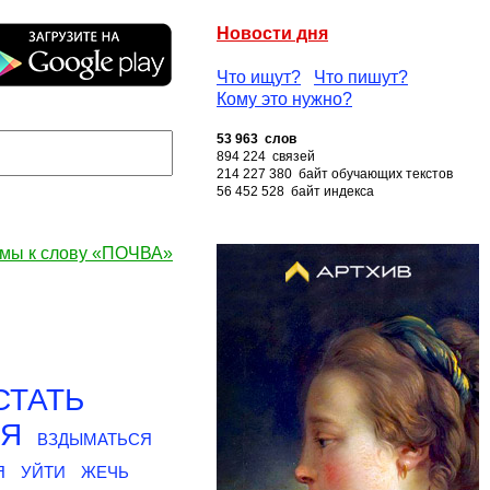
Новости дня
Что ищут?
Что пишут?
Кому это нужно?
53 963 слов
894 224 связей
214 227 380 байт обучающих текстов
56 452 528 байт индекса
мы к слову «ПОЧВА»
СТАТЬ
СЯ
ВЗДЫМАТЬСЯ
Я
УЙТИ
ЖЕЧЬ