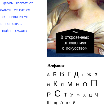
ДАВАТЬ
КОЛЕБАТЬСЯ
ОГАТЬСЯ
СРЫВАТЬСЯ
ТЬСЯ
ПРОМЕРЗНУТЬ
ТЬ
ПОГЛОЩАТЬ
ПОЙТИ
УХОДИТЬ
Алфавит
Д
В
Г
Б
З
А
Ж
Е
П
К
М
О
Н
Л
И
С
Р
Т
Ч
У
Ф
Х
Ц
Ш
Э
Я
Щ
Ю