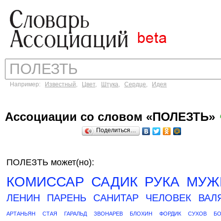
Например:
Известный
,
Цвет
,
Штука
,
Сердце
,
Идея
Ассоциации со словом «ПОЛЕЗТЬ»
Поделиться…
ПОЛЕЗТЬ может(но):
КОМИССАР
САДИК
РУКА
МУЖ
ЛЕНИН
ПАРЕНЬ
САНИТАР
ЧЕЛОВЕК
ВАЛ
АРТАНЬЯН
СТАЯ
ГАРАЛЬД
ЗВОНАРЕВ
БЛОХИН
ФОРДИК
СУХОВ
Б