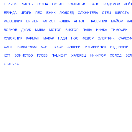
ГЕРБЕРТ
ЧАСТЬ
ТОЛПА
ОСТАП
КОМПАНИЯ
ВАНЯ
РОДИМОВ
ЛЕЙ
ЕРУНДА
ИГОРЬ
ПЕС
ЕЖИК
ЛЮДОЕД
СЛУЖИТЕЛЬ
ОТЕЦ
ШЕРСТЬ
РАЗВЕДЧИК
БИГЛЕР
КАПРАЛ
КОШКА
АНТОН
ПАСЕЧНИК
МАЙОР
ЛА
ВОЛКОВ
ДУРАК
МИША
МОТОР
ВИКТОР
ПАША
НИНКА
ТИМОФЕЙ
ХУДОЖНИК
КАРМАН
МАКАР
НАДЯ
НОС
ФЕДОР
ЭЛЕКТРИК
САРКОФ
ФАРШ
ВИЛЬГЕЛЬМ
АСЯ
ШУХОВ
АНДРЕЙ
МУРАВЕЙНИК
БУДЛННЫЙ
КОТ
ВОИНСТВО
ГУСЕВ
ПАЦИЕНТ
ХРАБРЕЦ
НИКИФОР
ХОЛОД
БЕЛ
СТАРУХА