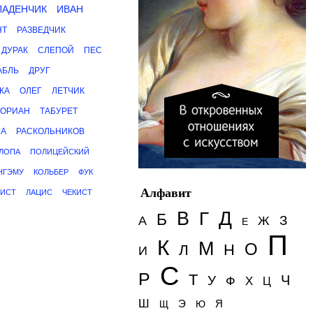
ЛАДЕНЧИК
ИВАН
НТ
РАЗВЕДЧИК
ДУРАК
СЛЕПОЙ
ПЕС
АБЛЬ
ДРУГ
КА
ОЛЕГ
ЛЕТЧИК
ДОРИАН
ТАБУРЕТ
НА
РАСКОЛЬНИКОВ
ЛОПА
ПОЛИЦЕЙСКИЙ
НГЭМУ
КОЛЬБЕР
ФУК
Алфавит
ИСТ
ЛАЦИС
ЧЕКИСТ
Д
В
Г
Б
З
А
Ж
Е
П
К
М
О
Н
Л
И
С
Р
Т
Ч
У
Ф
Х
Ц
Ш
Э
Я
Щ
Ю