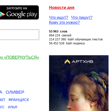
Новости дня
Что ищут?
Что пишут?
Кому это нужно?
53 963 слов
894 224 связей
214 227 380 байт обучающих текстов
56 452 528 байт индекса
ову «ПОВЕРНУТЬСЯ»
А
ОЛИВЕР
АП
ФРАНЦИСК
УС
ИЛЬЯ