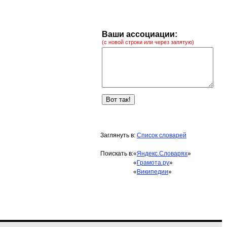
Ваши ассоциации:
(с новой строки или через запятую)
Заглянуть в:
Список словарей
Поискать в:
«
Яндекс.Словарях
»
«
Грамота.ру
»
«
Википедии
»