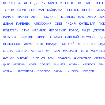
КОРОЛЕВА
ДОН
ДВЕРЬ
МИСТЕР
ОКНО
ХОЗЯИН
СЕСТ
ТОЛПА
СТУЛ
ГЕНЕРАЛ
БАЙДАРКА
РЕБЕНОК
ПОРТОС
ИСАА
РИЧАРД
МАРИЯ
АШЕР
ПИСТОЛЕТ
МЕДВЕДЬ
МАК
УДАЧА
ЖР
ДИВАН
ПАРЕНЕК
ФИЛОСОФИЯ
СВЕТ
ЛИДИЯ
ЮКТЕШВАР
РЮК
ВОДИТЕЛЬ
СТУЛ
МАЛЬЧИК
ЧЕЛОВЕЧЕК
ГОРОД
ЛИЦО
ДЖОСЛ
ЗАТЫЛОК
НИКИТИН
ЖИВОТ
СТАЛИН
САВЕЛИЙ
ИГУМНОВ
ДИ
ПОЛКОВНИК
ЯНУШ
ЗВУК
ВЛАДИК
НИКОЛАЙ
ЛЕВИН
ГОСПОДИ
СТЕНА
ШЛЮПКА
КАПИТАН
ЛИЧ
МЕЧ
МУЗЫКАНТ
ФОРД
МЭРИ-РЕБ
ДОКТОР
АЛЕКСЕЙ
ФРИНТОН
КУСТ
ЛЮДОВИК
ДААРТАНЬЯН
АРАМИС
ДИРК
КРОПОЛЬ
КУЧЕР
СОБАКА
КАНЦЛЕР
ХОЗЯИН
ХВОРОСТ
ЕВА
ФЕРНАН
НАСТОЯТЕЛЬ
ПОЛЯКОВ
БАРМИН
ИНЕССА
НЕГОДЯЙ