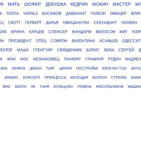
РА
МАТЬ
ШОФЕР
ДЕВУШКА
КЕДРИН
МОКИН
МАСТЕР
М
К
ТОЛПА
ЧАРЛЬЗ
ВАСЮКОВ
ДАВЕНАНТ
ГАЛЕОН
ОФИЦЕР
ФЛИ
ЕЦ
СКОТТ
ГЕРБЕРТ
ДАРЬЯ
ОФИЦИАНТКА
СЕКУНДАНТ
ЧОНКИН
ЗАК
ИРИНА
КАРЦЕВ
СПЕНСЕР
ЖАНДАРМ
ФИЛОСОФ
МИГ
КОР
ИН
ПРЕЗИДЕНТ
ОТЕЦ
СОФРОН
ВАЛЕНТИНА
АСАФЬЕВ
ОДЕССИТ
РЕКТОР
МАША
ГРЕНГУАР
СВЯЩЕННИК
БОРИС
ВИКА
СЕРГЕЙ
Н
ЖАН
НОС
НЕЗНАКОМЕЦ
ПАНКРАТ
ГРАФИНЯ
РУДИН
МАДЛЕ
ЕККА
ХИЧКОК
ДИКОН
ТАФТ
ШЕРИФ
ПОСТРОЙКА
КЛОК-НО-ТОН
АНТИ
АРАМИС
ЕПИСКОП
ПРИНЦЕССА
МОЛОДАЯ
ВАЛЛОН
СТРЕЛКА
БЕКИ
ВРАГ
ВАЛУН
ЯК
ТАНЯ
КОЛЬЦОВО
РЕМЕНЬ
КРАСИЛЬНИКОВ
МАШИН