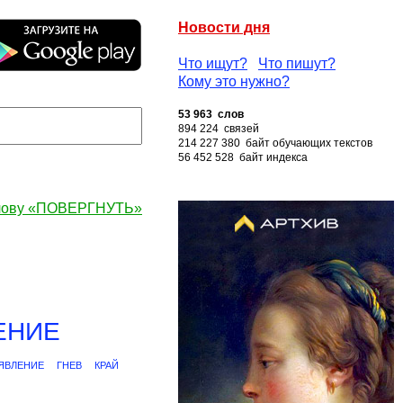
Новости дня
Что ищут?
Что пишут?
Кому это нужно?
53 963 слов
894 224 связей
214 227 380 байт обучающих текстов
56 452 528 байт индекса
слову «ПОВЕРГНУТЬ»
ЕНИЕ
ЯВЛЕНИЕ
ГНЕВ
КРАЙ