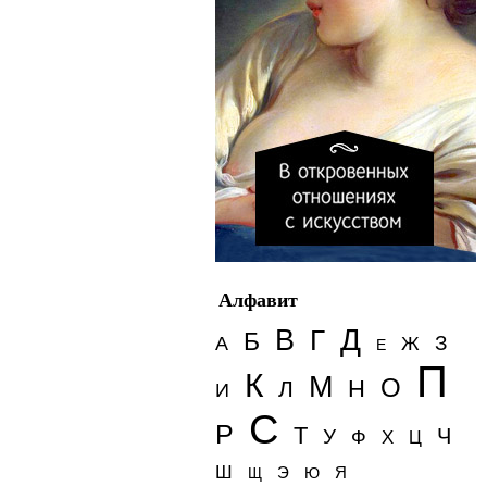
Алфавит
Д
В
Г
Б
З
А
Ж
Е
П
К
М
О
Н
Л
И
С
Р
Т
Ч
У
Ф
Х
Ц
Ш
Э
Я
Щ
Ю