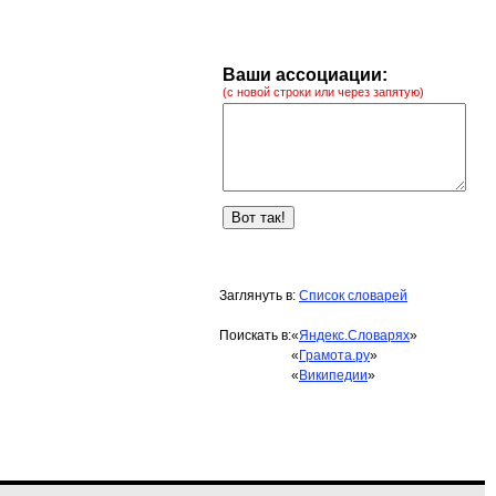
Ваши ассоциации:
(с новой строки или через запятую)
Заглянуть в:
Список словарей
Поискать в:
«
Яндекс.Словарях
»
«
Грамота.ру
»
«
Википедии
»