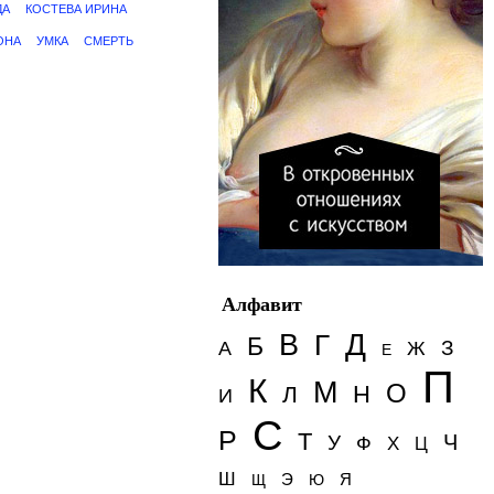
ДА
КОСТЕВА ИРИНА
ОНА
УМКА
СМЕРТЬ
Алфавит
Д
В
Г
Б
З
А
Ж
Е
П
К
М
О
Н
Л
И
С
Р
Т
Ч
У
Ф
Х
Ц
Ш
Э
Я
Щ
Ю