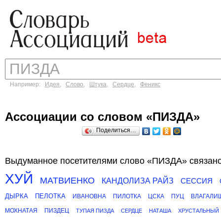
Например:
Идея
,
Слово
,
Штука
,
Сердце
,
Феникс
Ассоциации со словом «ПИЗДА»
Поделиться…
Выдуманное посетителями слово «ПИЗДА» связано
ХУЙ
МАТВИЕНКО
КАНДОЛИЗА РАЙЗ
СЕССИЯ
ДЫРКА
ПЕЛОТКА
ИВАНОВНА
ПИЛОТКА
ЦСКА
ПУЦ
ВЛАГАЛИ
МОХНАТАЯ
ПИЗДЕЦ
ТУПАЯ ПИЗДА
СЕРДЦЕ
НАТАША
ХРУСТАЛЬНЫЙ