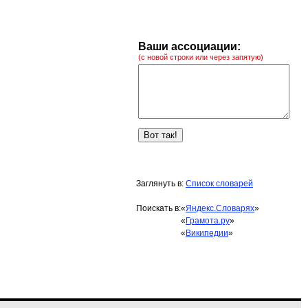
Ваши ассоциации:
(с новой строки или через запятую)
Заглянуть в:
Список словарей
Поискать в:
«
Яндекс.Словарях
»
«
Грамота.ру
»
«
Википедии
»