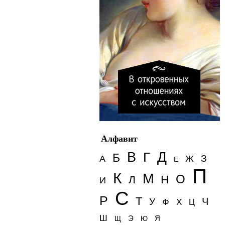
Алфавит
Д
В
Г
Б
З
А
Ж
Е
П
К
М
О
Н
Л
И
С
Р
Т
Ч
У
Ф
Х
Ц
Ш
Э
Я
Щ
Ю