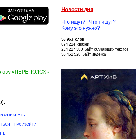
Новости дня
Что ищут?
Что пишут?
Кому это нужно?
53 963 слов
894 224 связей
214 227 380 байт обучающих текстов
56 452 528 байт индекса
 слову «ПЕРЕПОЛОХ»
):
ВОЗНИКНУТЬ
ИТЬСЯ
ПРОИЗОЙТИ
ИТЬ