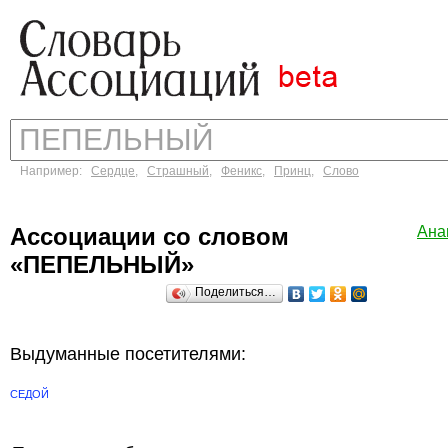
Например:
Сердце
,
Страшный
,
Феникс
,
Принц
,
Слово
Ассоциации со словом
Ана
«ПЕПЕЛЬНЫЙ»
Поделиться…
Выдуманные посетителями:
СЕДОЙ