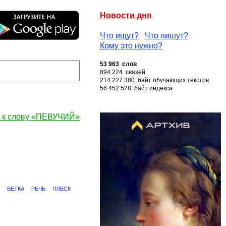
Новости дня
Что ищут?
Что пишут?
Кому это нужно?
53 963 слов
894 224 связей
214 227 380 байт обучающих текстов
56 452 528 байт индекса
 к слову «ПЕВУЧИЙ»
ВЕТКА
РЕЧЬ
ПЛЕСК