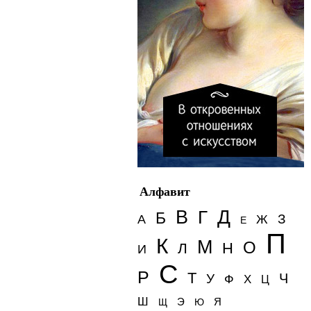
Алфавит
Д
В
Г
Б
З
А
Ж
Е
П
К
М
О
Н
Л
И
С
Р
Т
Ч
У
Ф
Х
Ц
Ш
Э
Я
Щ
Ю