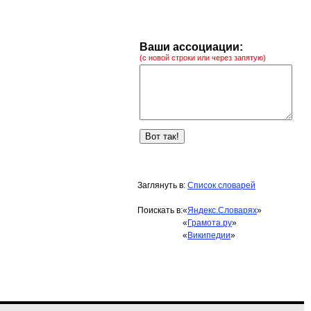
Ваши ассоциации:
(с новой строки или через запятую)
Заглянуть в:
Список словарей
Поискать в:
«
Яндекс.Словарях
»
«
Грамота.ру
»
«
Википедии
»