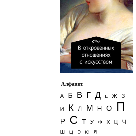
Алфавит
Д
В
Г
Б
З
А
Ж
Е
П
К
М
О
Н
Л
И
С
Р
Т
Ч
У
Ф
Х
Ц
Ш
Э
Я
Щ
Ю