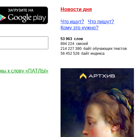
Новости дня
Что ищут?
Что пишут?
Кому это нужно?
53 963 слов
894 224 связей
214 227 380 байт обучающих текстов
56 452 528 байт индекса
мы к слову «ПАТЛЫ»