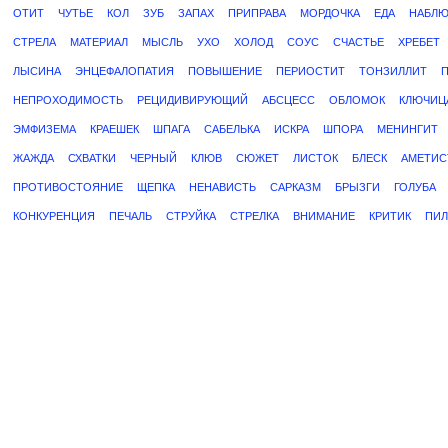
ОТИТ
ЧУТЬЕ
КОЛ
ЗУБ
ЗАПАХ
ПРИПРАВА
МОРДОЧКА
ЕДА
НАБЛЮ
СТРЕЛА
МАТЕРИАЛ
МЫСЛЬ
УХО
ХОЛОД
СОУС
СЧАСТЬЕ
ХРЕБЕТ
ЛЫСИНА
ЭНЦЕФАЛОПАТИЯ
ПОВЫШЕНИЕ
ПЕРИОСТИТ
ТОНЗИЛЛИТ
НЕПРОХОДИМОСТЬ
РЕЦИДИВИРУЮЩИЙ
АБСЦЕСС
ОБЛОМОК
КЛЮЧИЦ
ЭМФИЗЕМА
КРАЕШЕК
ШПАГА
САБЕЛЬКА
ИСКРА
ШПОРА
МЕНИНГИТ
ЖАЖДА
СХВАТКИ
ЧЕРНЫЙ
КЛЮВ
СЮЖЕТ
ЛИСТОК
БЛЕСК
АМЕТИС
ПРОТИВОСТОЯНИЕ
ЩЕПКА
НЕНАВИСТЬ
САРКАЗМ
БРЫЗГИ
ГОЛУБА
КОНКУРЕНЦИЯ
ПЕЧАЛЬ
СТРУЙКА
СТРЕЛКА
ВНИМАНИЕ
КРИТИК
ПИЛ