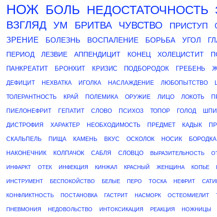
НОЖ
БОЛЬ
НЕДОСТАТОЧНОСТЬ
ВЗГЛЯД
УМ
БРИТВА
ЧУВСТВО
ПРИСТУП
ЗРЕНИЕ
БОЛЕЗНЬ
ВОСПАЛЕНИЕ
БОРЬБА
УГОЛ
ГЛ
ПЕРИОД
ЛЕЗВИЕ
АППЕНДИЦИТ
КОНЕЦ
ХОЛЕЦИСТИТ
П
ПАНКРЕАТИТ
БРОНХИТ
КРИЗИС
ПОДБОРОДОК
ГРЕБЕНЬ
Ж
ДЕФИЦИТ
НЕХВАТКА
ИГОЛКА
НАСЛАЖДЕНИЕ
ЛЮБОПЫТСТВО
ТОЛЕРАНТНОСТЬ
КРАЙ
ПОЛЕМИКА
ОРУЖИЕ
ЛИЦО
ЛОКОТЬ
П
ПИЕЛОНЕФРИТ
ГЕПАТИТ
СЛОВО
ПСИХОЗ
ТОПОР
ГОЛОД
ШПИ
ДИСТРОФИЯ
ХАРАКТЕР
НЕОБХОДИМОСТЬ
ПРЕДМЕТ
КАДЫК
ПР
СКАЛЬПЕЛЬ
ПИЩА
КАМЕНЬ
ВКУС
ОСКОЛОК
НОСИК
БОРОДКА
НАКОНЕЧНИК
КОЛПАЧОК
САБЛЯ
СЛОВЦО
ВЫРАЗИТЕЛЬНОСТЬ
О
ИНФАРКТ
ОТЕК
ИНФЕКЦИЯ
КИНЖАЛ
КРАСНЫЙ
ЖЕНЩИНА
КОПЬЕ
ИНСТРУМЕНТ
БЕСПОКОЙСТВО
БЕЛЫЕ
ПЕРО
ТОСКА
НЕФРИТ
САТИ
КОНФЛИКТНОСТЬ
ПОСТАНОВКА
ГАСТРИТ
НАСМОРК
ОСТЕОМИЕЛИТ
ПНЕВМОНИЯ
НЕДОВОЛЬСТВО
ИНТОКСИКАЦИЯ
РЕАКЦИЯ
НОЖНИЦЫ