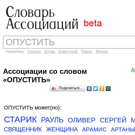
Например:
Сердце
,
Штука
,
Известный
,
Принц
,
Феникс
Ассоциации со словом
А
«ОПУСТИТЬ»
Поделиться…
ОПУСТИТЬ может(но):
СТАРИК
РАУЛЬ
ОЛИВЕР
СЕРГЕЙ
СВЯЩЕННИК
ЖЕНЩИНА
АРАМИС
АРТАНЬ