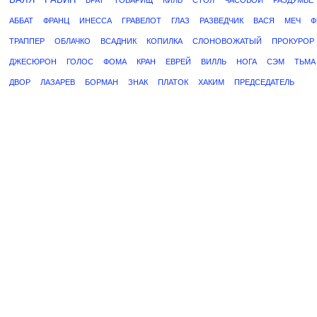
БРАТ
ТОВАРИЩ
КИЛЬ
СТОЛ
ЧАСОВОЙ
РАЗДУМЬЕ
АББАТ
ФРАНЦ
ИНЕССА
ГРАВЕЛОТ
ГЛАЗ
РАЗВЕДЧИК
ВАСЯ
МЕЧ
Ф
ТРАППЕР
ОБЛАЧКО
ВСАДНИК
КОПИЛКА
СЛОНОВОЖАТЫЙ
ПРОКУРОР
ДЖЕСЮРОН
ГОЛОС
ФОМА
КРАН
ЕВРЕЙ
ВИЛЛЬ
НОГА
СЭМ
ТЬМА
ДВОР
ЛАЗАРЕВ
БОРМАН
ЗНАК
ПЛАТОК
ХАКИМ
ПРЕДСЕДАТЕЛЬ