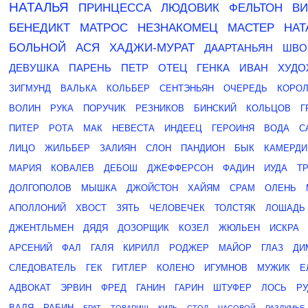
НАТАЛЬЯ
ПРИНЦЕССА
ЛЮДОВИК
ФЕЛЬТОН
В
БЕНЕДИКТ
МАТРОС
НЕЗНАКОМЕЦ
МАСТЕР
НАТ
БОЛЬНОЙ
АСЯ
ХАДЖИ-МУРАТ
ДААРТАНЬЯН
ШВО
ДЕВУШКА
ПАРЕНЬ
ПЕТР
ОТЕЦ
ГЕНКА
ИВАН
ХУДО
ЗИГМУНД
ВАЛЬКА
КОЛЬБЕР
СЕНТЭНЬЯН
ОЧЕРЕДЬ
КОРО
ВОЛИН
РУКА
ПОРУЧИК
РЕЗНИКОВ
БИНСКИЙ
КОЛЬЦОВ
Г
ПИТЕР
РОТА
МАК
НЕВЕСТА
ИНДЕЕЦ
ГЕРОИНЯ
ВОДА
С
ЛИЦО
ЖИЛЬБЕР
ЗАЛИЯН
СЛОН
ПАНДИОН
БЫК
КАМЕРДИ
МАРИЯ
КОВАЛЕВ
ДЕБОШ
ДЖЕФФЕРСОН
ФАДИН
ИУДА
Т
ДОЛГОПОЛОВ
МЫШКА
ДЖОЙСТОН
ХАЙЯМ
СРАМ
ОЛЕНЬ
АПОЛЛОНИЙ
ХВОСТ
ЗЯТЬ
ЧЕЛОВЕЧЕК
ТОЛСТЯК
ЛОШАДЬ
ДЖЕНТЛЬМЕН
ДЯДЯ
ДОЗОРЩИК
КОЗЕЛ
ЖЮЛЬЕН
ИСКРА
АРСЕНИЙ
ФАЛ
ГАЛЯ
КИРИЛЛ
РОДЖЕР
МАЙОР
ГЛАЗ
ДИ
СЛЕДОВАТЕЛЬ
ГЕК
ГИТЛЕР
КОЛЕНО
ИГУМНОВ
МУЖИК
Е
АДВОКАТ
ЭРВИН
ФРЕД
ГАНИН
ГАРИН
ШТУФЕР
ЛОСЬ
Р
ВАЛЯ
РАБИН