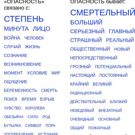
«ОПАСНОСТЬ»
ОПАСНОСТЬ бывает:
связано с:
СМЕРТЕЛЬНЫ
СТЕПЕНЬ
БОЛЬШИЙ
МИНУТА
ЛИЦО
СЕРЬЕЗНЫЙ
ГЛАВНЫЙ
ВОЙНА
ЧЕЛОВЕК
СТРАШНЫЙ
РЕАЛЬНЫЙ
СЛУЧАЙ
ЖИЗНЬ
ОБЩЕСТВЕННЫЙ
НОВЫЙ
СОЗНАНИЕ
НЕПОСРЕДСТВЕННЫЙ
ВОЗНИКНОВЕНИЕ
ГРОЗНЫЙ
ПОТЕНЦИАЛЬНЫЙ
МОМЕНТ
УСЛОВИЕ
МИР
НАСТОЯЩИЙ
ПОСТОЯННЫЙ
ОЩУЩЕНИЕ
КРАЙНИЙ
ВЕЛИКИЙ
БЕРЕМЕННОСТЬ
СМЕРТЬ
РАДИАЦИОННЫЙ
ПОИСК
ВРЕМЯ
ВЗРЫВ
ДЕЙСТВИТЕЛЬНЫЙ
БЛИЗКИЙ
ЧУВСТВО
КОРОЛЕВА
НЕВЕДОМЫЙ
ВНЕЗАПНЫЙ
ОБЕЗЬЯНА
СИЛО
РОД
ОЧЕВИДНЫЙ
ОСНОВНЫЙ
БУТЫЛКА
СИМВОЛ
ПОРА
ОБЩИЙ
ПОЖАРНЫЙ
УПОТРЕБЛЕНИЕ
ИСТОЧНИК