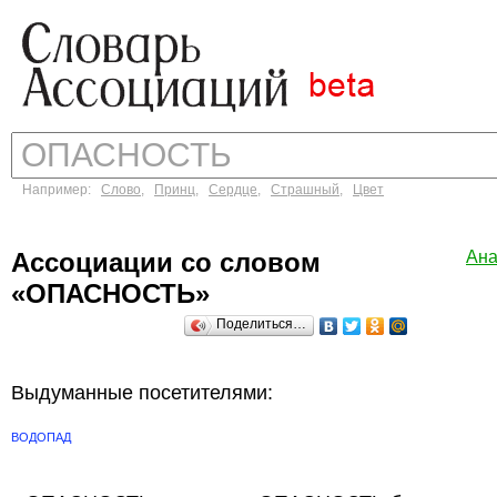
Например:
Слово
,
Принц
,
Сердце
,
Страшный
,
Цвет
Ассоциации со словом
Ана
«ОПАСНОСТЬ»
Поделиться…
Выдуманные посетителями:
ВОДОПАД