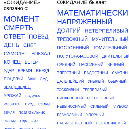
«ОЖИДАНИЕ»
ОЖИДАНИЕ бывает:
связано с:
МАТЕМАТИЧЕСКИ
МОМЕНТ
НАПРЯЖЕННЫЙ
СМЕРТЬ
ДОЛГИЙ
НЕТЕРПЕЛИВЫЙ
ОТВЕТ
ПОЕЗД
ТРЕВОЖНЫЙ
МУЧИТЕЛЬНЫЙ
ДЕНЬ
СНЕГ
ПОСТОЯННЫЙ
ТОМИТЕЛЬНЫЙ
САМОЛЕТ
ВОКЗАЛ
ПОЛУТОРАЧАСОВОЙ
ДЛИТЕЛЬНЫ
КОНЕЦ
ВЕТЕР
СРЕДНИЙ
ПАССИВНЫЙ
ВЕЧНЫЙ
УДАР
ВРЕМЯ
ВЪЕЗД
ТЯГОСТНЫЙ
РАДОСТНЫЙ
СМУТНЫ
ПОЦЕЛУЙ
ЗАМ
СУД
ДАЛЬНЕЙШИЙ
УНЫЛЫЙ
ОБЫЧНЫЙ
ЗЕМЛЕДЕЛЕЦ
ТОСКЛИВЫЙ
ТЕРПЕЛИВЫЙ
УРОЖАЙ
ПОДАЧКА
СИНХРОННЫЙ
БЕСПОЛЕЗНЫЙ
РАЗВЯЗКА
ГОРОД
ВЗГЛЯД
НЕВЫНОСИМЫЙ
СИЛЬНЫЙ
ГЛУБОКИ
ЗЕМЛЯ
ПОДЗАТЫЛЬНИК
БЕЗМОЛВНЫЙ
УПОРНЫЙ
РАСПАД
ОДА
ГЛАЗ
НАСИЛЬСТВЕННЫЙ
НЕСКОНЧАЕМЫЙ