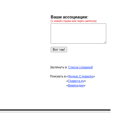
Ваши ассоциации:
(с новой строки или через запятую)
Заглянуть в:
Список словарей
Поискать в:
«
Яндекс.Словарях
»
«
Грамота.ру
»
«
Википедии
»