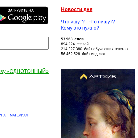
Новости дня
Что ищут?
Что пишут?
Кому это нужно?
53 963 слов
894 224 связей
214 227 380 байт обучающих текстов
56 452 528 байт индекса
лову «ОДНОТОННЫЙ»
УНА
МАТЕРИАЛ