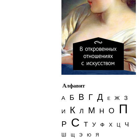
Алфавит
Д
В
Г
Б
З
А
Ж
Е
П
К
М
О
Н
Л
И
С
Р
Т
Ч
У
Ф
Х
Ц
Ш
Э
Я
Щ
Ю