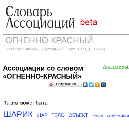
Например:
Феникс
,
Хрустальный
,
Цвет
,
Сердце
,
Принц
Ассоциации со словом
Анаграммы
«ОГНЕННО-КРАСНЫЙ»
Поделиться…
Таким может быть:
ШАРИК
ШАР
ТЕЛО
ОБЪЕКТ
ТУМАН
СОДЕРЖИМО