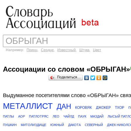
Например:
Принц
,
Сердце
,
Известный
,
Штука
,
Цвет
Ассоциации со словом «ОБРЫГАН»
Поделиться…
Выдуманное посетителями слово «ОБРЫГАН» связ
МЕТАЛЛИСТ
ДАН
КОРОВЯК
ДЖОКЕР
ТХОР
П
ПАТЛЫ
АОР
ПАТЛОТРЯС
ЛЕО
ЧАЙЛД
ПАУК
МАЗДАЙ
ЛЫСЫЙ ПАТЛ
ПУШКИН
МИТОЛИЗДИЩЕ
ЮЖНЫЙ
ДАКОТА
СЕВЕРНЫЙ
ДЖЕК НИКОЛС