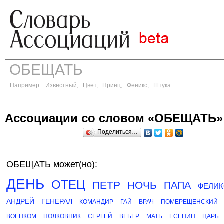
Например:
Известный
,
Цвет
,
Принц
,
Феникс
,
Штука
Ассоциации со словом «ОБЕЩАТЬ»
Поделиться…
ОБЕЩАТЬ может(но):
ДЕНЬ
ОТЕЦ
ПЕТР
НОЧЬ
ПАПА
ФЕЛИК
АНДРЕЙ
ГЕНЕРАЛ
КОМАНДИР
ГАЙ
ВРАЧ
ПОМЕРЕЩЕНСКИЙ
ВОЕНКОМ
ПОЛКОВНИК
СЕРГЕЙ
ВЕБЕР
МАТЬ
ЕСЕНИН
ЦАРЬ