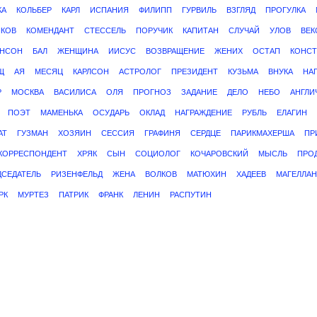
КА
КОЛЬБЕР
КАРЛ
ИСПАНИЯ
ФИЛИПП
ГУРВИЛЬ
ВЗГЛЯД
ПРОГУЛКА
КОВ
КОМЕНДАНТ
СТЕССЕЛЬ
ПОРУЧИК
КАПИТАН
СЛУЧАЙ
УЛОВ
ВЕК
НСОН
БАЛ
ЖЕНЩИНА
ИИСУС
ВОЗВРАЩЕНИЕ
ЖЕНИХ
ОСТАП
КОНСТ
Щ
АЯ
МЕСЯЦ
КАРЛСОН
АСТРОЛОГ
ПРЕЗИДЕНТ
КУЗЬМА
ВНУКА
НА
Р
МОСКВА
ВАСИЛИСА
ОЛЯ
ПРОГНОЗ
ЗАДАНИЕ
ДЕЛО
НЕБО
АНГЛИ
ПОЭТ
МАМЕНЬКА
ОСУДАРЬ
ОКЛАД
НАГРАЖДЕНИЕ
РУБЛЬ
ЕЛАГИН
АТ
ГУЗМАН
ХОЗЯИН
СЕССИЯ
ГРАФИНЯ
СЕРДЦЕ
ПАРИКМАХЕРША
ПР
КОРРЕСПОНДЕНТ
ХРЯК
СЫН
СОЦИОЛОГ
КОЧАРОВСКИЙ
МЫСЛЬ
ПРО
ДСЕДАТЕЛЬ
РИЗЕНФЕЛЬД
ЖЕНА
ВОЛКОВ
МАТЮХИН
ХАДЕЕВ
МАГЕЛЛАН
РК
МУРТЕЗ
ПАТРИК
ФРАНК
ЛЕНИН
РАСПУТИН