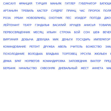
САКСАУЛ
ФРАНЦИЯ
ТУРЦИЯ
МАНЬЯК
ГИТЛЕР
ГУБЕРНАТОР
БАТЮШ
АРТАНЬЯН
ТРЕВИЛЬ
КАСТЕР
СУРДРЕГ
ПРИНЦ
ЧАС
ПРОРОК
ПОЛЯ
РОЗА
УРБАН
НОВОБРАНЕЦ
ОХОТНИК
ПЕС
ИЗИДОР
ПОГОДА
ДЖО
ЛЕЙТЕНАНТ
ТЕАТР
ГЭНДАЛЬФ
ВАСИЛИЙ
ХРУЩЕВ
АНИСЬЯ
ТОВАРИ
ПЕРВОСВЯЩЕННИК
МЕСЯЦ
ИЛЬИН
СТРОКА
БОЙ
СОН
ШЕФ
ВЕЧЕ
ВИРГИНИЯ
ДОБЫЧА
ДЕВУШКА
МИК
ДЕНЬГИ
ГОСУДАРЬ
ИМПЕРАТОР
КОМАНДОВАНИЕ
РЕГЕНТ
ДРУЖБА
АВЕЛЬ
УЧИТЕЛЬ
БОЖЕСТВО
ЗАК
ПОХОЛОДАНИЕ
ВОЛОДЬКА
ВЛАДЫКА
ТОРГОВЕЦ
УРСУЛА
ЖЮЛЬЕН
ДРАКА
БРАТ
НОРВЕГОВ
КОМАНДИРОВКА
ЗАПОВЕДНИК
ВАХТЕР
ПРЕ
БЕРБАНК
НАЧАЛЬСТВО
СКВОЗНЯК
ДНЕВАЛЬНЫЙ
ЖЕСТ
АННЕТА
МА