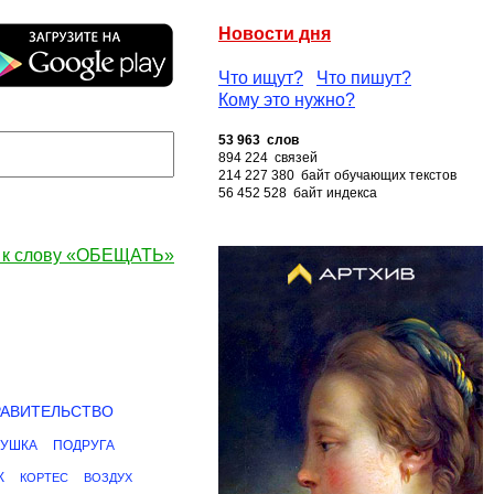
Новости дня
Что ищут?
Что пишут?
Кому это нужно?
53 963 слов
894 224 связей
214 227 380 байт обучающих текстов
56 452 528 байт индекса
 к слову «ОБЕЩАТЬ»
РАВИТЕЛЬСТВО
ДУШКА
ПОДРУГА
К
КОРТЕС
ВОЗДУХ