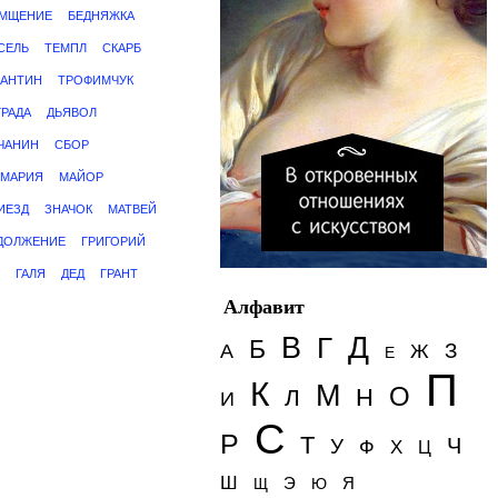
МЩЕНИЕ
БЕДНЯЖКА
СЕЛЬ
ТЕМПЛ
СКАРБ
АНТИН
ТРОФИМЧУК
ГРАДА
ДЬЯВОЛ
ЧАНИН
СБОР
МАРИЯ
МАЙОР
ИЕЗД
ЗНАЧОК
МАТВЕЙ
ДОЛЖЕНИЕ
ГРИГОРИЙ
ГАЛЯ
ДЕД
ГРАНТ
Алфавит
Д
В
Г
Б
З
А
Ж
Е
П
К
М
О
Н
Л
И
С
Р
Т
Ч
У
Ф
Х
Ц
Ш
Э
Я
Щ
Ю