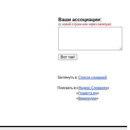
Ваши ассоциации:
(с новой строки или через запятую)
Заглянуть в:
Список словарей
Поискать в:
«
Яндекс.Словарях
»
«
Грамота.ру
»
«
Википедии
»