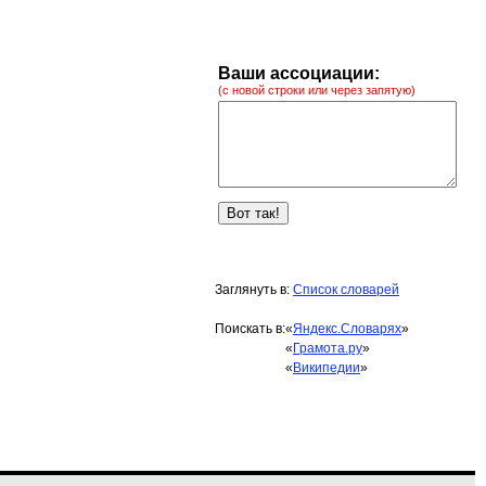
Ваши ассоциации:
(с новой строки или через запятую)
Заглянуть в:
Список словарей
Поискать в:
«
Яндекс.Словарях
»
«
Грамота.ру
»
«
Википедии
»