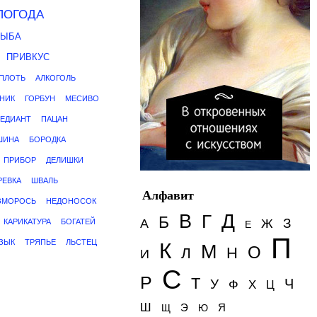
ПОГОДА
РЫБА
ПРИВКУС
ПЛОТЬ
АЛКОГОЛЬ
НИК
ГОРБУН
МЕСИВО
ЕДИАНТ
ПАЦАН
ШИНА
БОРОДКА
ПРИБОР
ДЕЛИШКИ
РЕВКА
ШВАЛЬ
Алфавит
ЗМОРОСЬ
НЕДОНОСОК
Д
В
Г
Б
З
А
Ж
КАРИКАТУРА
БОГАТЕЙ
Е
П
ЗЫК
ТРЯПЬЕ
ЛЬСТЕЦ
К
М
О
Н
Л
И
С
Р
Т
Ч
У
Ф
Х
Ц
Ш
Э
Я
Щ
Ю