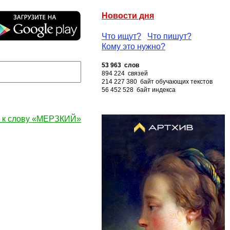
Новости дня
Что ищут?
Что пишут?
Кому это нужно?
53 963 слов
894 224 связей
214 227 380 байт обучающих текстов
56 452 528 байт индекса
 к слову «МЕРЗКИЙ»