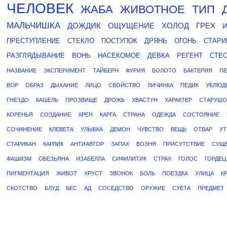
ЧЕЛОВЕК
ЖАБА
ЖИВОТНОЕ
ТИП
МАЛЬЧИШКА
ДОЖДИК
ОЩУЩЕНИЕ
ХОЛОД
ГРЕХ
И
ПРЕСТУПЛЕНИЕ
СТЕКЛО
ПОСТУПОК
ДРЯНЬ
ОГОНЬ
СТАРИ
РАЗГЛЯДЫВАНИЕ
ВОНЬ
НАСЕКОМОЕ
ДЕВКА
РЕГЕНТ
СТЕ
НАЗВАНИЕ
ЭКСПЕРИМЕНТ
ТАЙБЕРН
ФУРИЯ
БОЛОТО
БАКТЕРИЯ
П
ВОР
ОБРАЗ
ДЫХАНИЕ
ЛИЦО
СВОЙСТВО
ЛИЧИНКА
ПЕДИК
УБЛЮД
ГНЕЗДО
КАШЕЛЬ
ПРОЗВИЩЕ
ДРОЖЬ
ХВАСТУН
ХАРАКТЕР
СТАРУШО
КОРЕНЬЯ
СОЗДАНИЕ
ХРЕН
КАРГА
СТРАНА
ОДЕЖДА
СОСТОЯНИЕ
СОЧИНЕНИЕ
КЛЕВЕТА
УЛЫБКА
ДЕМОН
ЧУВСТВО
ВЕЩЬ
ОТВАР
УТ
СТАРИКАН
КАРЛИК
АНТИАВТОР
ЗАПАХ
ВОЗНЯ
ПРИСУТСТВИЕ
СУЩ
ФАШИЗМ
ОБЕЗЬЯНА
ИЗАБЕЛЛА
СИФИЛИТИК
СТРАХ
ГОЛОС
ГОРДЕЦ
ПИГМЕНТАЦИЯ
ЖИВОТ
ХРУСТ
ЗВОНОК
БОЛЬ
ПОЕЗДКА
УЛИЦА
К
СКОТСТВО
БЛУД
БЕС
АД
СОСЕДСТВО
ОРУЖИЕ
СУЕТА
ПРЕДМЕТ