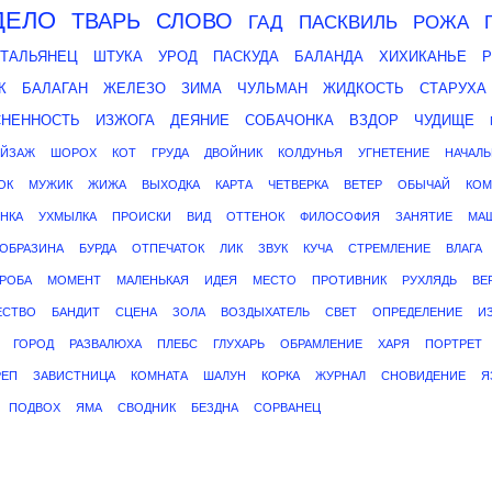
ДЕЛО
ТВАРЬ
СЛОВО
ГАД
ПАСКВИЛЬ
РОЖА
ТАЛЬЯНЕЦ
ШТУКА
УРОД
ПАСКУДА
БАЛАНДА
ХИХИКАНЬЕ
К
БАЛАГАН
ЖЕЛЕЗО
ЗИМА
ЧУЛЬМАН
ЖИДКОСТЬ
СТАРУХА
СНЕННОСТЬ
ИЗЖОГА
ДЕЯНИЕ
СОБАЧОНКА
ВЗДОР
ЧУДИЩЕ
ЕЙЗАЖ
ШОРОХ
КОТ
ГРУДА
ДВОЙНИК
КОЛДУНЬЯ
УГНЕТЕНИЕ
НАЧАЛЬ
ОК
МУЖИК
ЖИЖА
ВЫХОДКА
КАРТА
ЧЕТВЕРКА
ВЕТЕР
ОБЫЧАЙ
КОМ
НКА
УХМЫЛКА
ПРОИСКИ
ВИД
ОТТЕНОК
ФИЛОСОФИЯ
ЗАНЯТИЕ
МА
ОБРАЗИНА
БУРДА
ОТПЕЧАТОК
ЛИК
ЗВУК
КУЧА
СТРЕМЛЕНИЕ
ВЛАГА
РОБА
МОМЕНТ
МАЛЕНЬКАЯ
ИДЕЯ
МЕСТО
ПРОТИВНИК
РУХЛЯДЬ
ВЕ
ЕСТВО
БАНДИТ
СЦЕНА
ЗОЛА
ВОЗДЫХАТЕЛЬ
СВЕТ
ОПРЕДЕЛЕНИЕ
И
ГОРОД
РАЗВАЛЮХА
ПЛЕБС
ГЛУХАРЬ
ОБРАМЛЕНИЕ
ХАРЯ
ПОРТРЕТ
РЕП
ЗАВИСТНИЦА
КОМНАТА
ШАЛУН
КОРКА
ЖУРНАЛ
СНОВИДЕНИЕ
Я
ПОДВОХ
ЯМА
СВОДНИК
БЕЗДНА
СОРВАНЕЦ