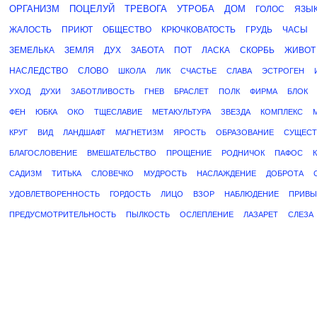
ОРГАНИЗМ
ПОЦЕЛУЙ
ТРЕВОГА
УТРОБА
ДОМ
ГОЛОС
ЯЗЫ
ЖАЛОСТЬ
ПРИЮТ
ОБЩЕСТВО
КРЮЧКОВАТОСТЬ
ГРУДЬ
ЧАСЫ
ЗЕМЕЛЬКА
ЗЕМЛЯ
ДУХ
ЗАБОТА
ПОТ
ЛАСКА
СКОРБЬ
ЖИВОТ
НАСЛЕДСТВО
СЛОВО
ШКОЛА
ЛИК
СЧАСТЬЕ
СЛАВА
ЭСТРОГЕН
УХОД
ДУХИ
ЗАБОТЛИВОСТЬ
ГНЕВ
БРАСЛЕТ
ПОЛК
ФИРМА
БЛОК
ФЕН
ЮБКА
ОКО
ТЩЕСЛАВИЕ
МЕТАКУЛЬТУРА
ЗВЕЗДА
КОМПЛЕКС
КРУГ
ВИД
ЛАНДШАФТ
МАГНЕТИЗМ
ЯРОСТЬ
ОБРАЗОВАНИЕ
СУЩЕС
БЛАГОСЛОВЕНИЕ
ВМЕШАТЕЛЬСТВО
ПРОЩЕНИЕ
РОДНИЧОК
ПАФОС
САДИЗМ
ТИТЬКА
СЛОВЕЧКО
МУДРОСТЬ
НАСЛАЖДЕНИЕ
ДОБРОТА
УДОВЛЕТВОРЕННОСТЬ
ГОРДОСТЬ
ЛИЦО
ВЗОР
НАБЛЮДЕНИЕ
ПРИВЫ
ПРЕДУСМОТРИТЕЛЬНОСТЬ
ПЫЛКОСТЬ
ОСЛЕПЛЕНИЕ
ЛАЗАРЕТ
СЛЕЗА