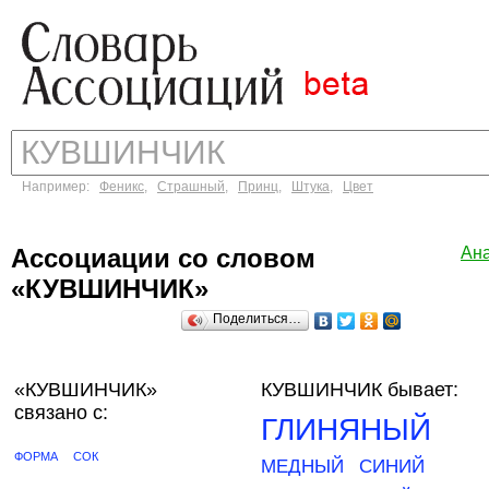
Например:
Феникс
,
Страшный
,
Принц
,
Штука
,
Цвет
Ассоциации со словом
Ан
«КУВШИНЧИК»
Поделиться…
«КУВШИНЧИК»
КУВШИНЧИК бывает:
связано с:
ГЛИНЯНЫЙ
ФОРМА
СОК
МЕДНЫЙ
СИНИЙ