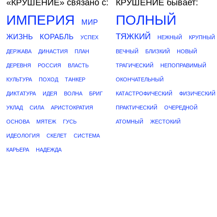
«КРУШЕНИЕ»
связано с:
КРУШЕНИЕ бывает:
ИМПЕРИЯ
ПОЛНЫЙ
МИР
ТЯЖКИЙ
ЖИЗНЬ
КОРАБЛЬ
УСПЕХ
НЕЖНЫЙ
КРУПНЫЙ
ДЕРЖАВА
ДИНАСТИЯ
ПЛАН
ВЕЧНЫЙ
БЛИЗКИЙ
НОВЫЙ
ДЕРЕВНЯ
РОССИЯ
ВЛАСТЬ
ТРАГИЧЕСКИЙ
НЕПОПРАВИМЫЙ
КУЛЬТУРА
ПОХОД
ТАНКЕР
ОКОНЧАТЕЛЬНЫЙ
ДИКТАТУРА
ИДЕЯ
ВОЛНА
БРИГ
КАТАСТРОФИЧЕСКИЙ
ФИЗИЧЕСКИЙ
УКЛАД
СИЛА
АРИСТОКРАТИЯ
ПРАКТИЧЕСКИЙ
ОЧЕРЕДНОЙ
ОСНОВА
МЯТЕЖ
ГУСЬ
АТОМНЫЙ
ЖЕСТОКИЙ
ИДЕОЛОГИЯ
СКЕЛЕТ
СИСТЕМА
КАРЬЕРА
НАДЕЖДА