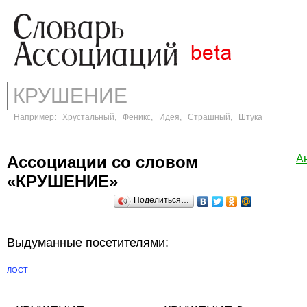
Например:
Хрустальный
,
Феникс
,
Идея
,
Страшный
,
Штука
Ассоциации со словом
А
«КРУШЕНИЕ»
Поделиться…
Выдуманные посетителями:
ЛОСТ