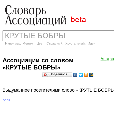
Например:
Феникс
,
Цвет
,
Страшный
,
Хрустальный
,
Идея
Ассоциации со словом
Анагр
«КРУТЫЕ БОБРЫ»
Поделиться…
Выдуманное посетителями слово «КРУТЫЕ БОБРЫ»
БОБР