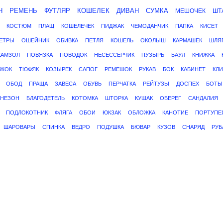
Н
РЕМЕНЬ
ФУТЛЯР
КОШЕЛЕК
ДИВАН
СУМКА
МЕШОЧЕК
ШТ
КОСТЮМ
ПЛАЩ
КОШЕЛЕЧЕК
ПИДЖАК
ЧЕМОДАНЧИК
ПАПКА
КИСЕТ
ЕТРЫ
ОШЕЙНИК
ОБИВКА
ПЕТЛЯ
КОШЕЛЬ
ОКОЛЫШ
КАРМАШЕК
ШЛЯ
КАМЗОЛ
ПОВЯЗКА
ПОВОДОК
НЕСЕССЕРЧИК
ПУЗЫРЬ
БАУЛ
КНИЖКА
ИЖОК
ТЮФЯК
КОЗЫРЕК
САПОГ
РЕМЕШОК
РУКАВ
БОК
КАБИНЕТ
КЛ
ОБОД
ПРАЩА
ЗАВЕСА
ОБУВЬ
ПЕРЧАТКА
РЕЙТУЗЫ
ДОСПЕХ
БОТЫ
НЕЗОН
БЛАГОДЕТЕЛЬ
КОТОМКА
ШТОРКА
КУШАК
ОБЕРЕГ
САНДАЛИЯ
ПОДЛОКОТНИК
ФЛЯГА
ОБОИ
ЮКЗАК
ОБЛОЖКА
КАНОТИЕ
ПОРТУПЕ
ШАРОВАРЫ
СПИНКА
ВЕДРО
ПОДУШКА
БЮВАР
КУЗОВ
СНАРЯД
РУБ