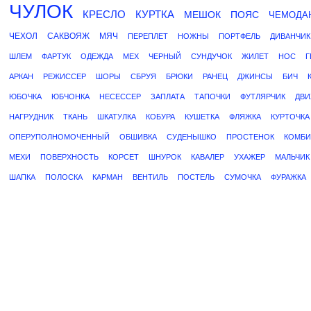
ЧУЛОК
КРЕСЛО
КУРТКА
МЕШОК
ПОЯС
ЧЕМОДА
ЧЕХОЛ
САКВОЯЖ
МЯЧ
ПЕРЕПЛЕТ
НОЖНЫ
ПОРТФЕЛЬ
ДИВАНЧИК
ШЛЕМ
ФАРТУК
ОДЕЖДА
МЕХ
ЧЕРНЫЙ
СУНДУЧОК
ЖИЛЕТ
НОС
Г
АРКАН
РЕЖИССЕР
ШОРЫ
СБРУЯ
БРЮКИ
РАНЕЦ
ДЖИНСЫ
БИЧ
ЮБОЧКА
ЮБЧОНКА
НЕСЕССЕР
ЗАПЛАТА
ТАПОЧКИ
ФУТЛЯРЧИК
ДВ
НАГРУДНИК
ТКАНЬ
ШКАТУЛКА
КОБУРА
КУШЕТКА
ФЛЯЖКА
КУРТОЧКА
ОПЕРУПОЛНОМОЧЕННЫЙ
ОБШИВКА
СУДЕНЫШКО
ПРОСТЕНОК
КОМБИ
МЕХИ
ПОВЕРХНОСТЬ
КОРСЕТ
ШНУРОК
КАВАЛЕР
УХАЖЕР
МАЛЬЧИК
ШАПКА
ПОЛОСКА
КАРМАН
ВЕНТИЛЬ
ПОСТЕЛЬ
СУМОЧКА
ФУРАЖКА