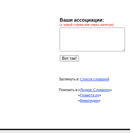
Ваши ассоциации:
(с новой строки или через запятую)
Заглянуть в:
Список словарей
Поискать в:
«
Яндекс.Словарях
»
«
Грамота.ру
»
«
Википедии
»