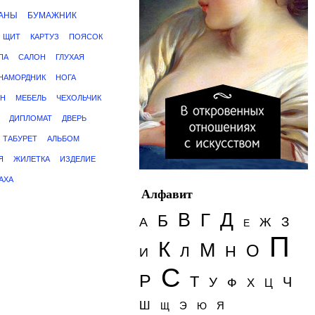
АНЫ
БУМАЖНИК
ЩИТ
КАРТУЗ
ПОЯСОК
ПА
САЛОН
ГЛУХАЯ
НАМОРДНИК
НОГА
ИН
МЕБЕЛЬ
ЧЕХОЛЬЧИК
ДИПЛОМАТ
ДВЕРЬ
ТАБУРЕТ
АЛЬБОМ
Я
ЖИЛЕТКА
ИЗДЕЛИЕ
АХА
Алфавит
Д
В
Г
Б
З
А
Ж
Е
П
К
М
О
Н
Л
И
С
Р
Т
Ч
У
Ф
Х
Ц
Ш
Э
Я
Щ
Ю