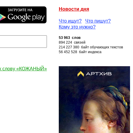
Новости дня
Что ищут?
Что пишут?
Кому это нужно?
53 963 слов
894 224 связей
214 227 380 байт обучающих текстов
56 452 528 байт индекса
к слову «КОЖАНЫЙ»