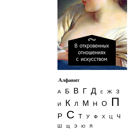
Алфавит
Д
В
Г
Б
З
А
Ж
Е
П
К
М
О
Н
Л
И
С
Р
Т
Ч
У
Ф
Х
Ц
Ш
Э
Я
Щ
Ю