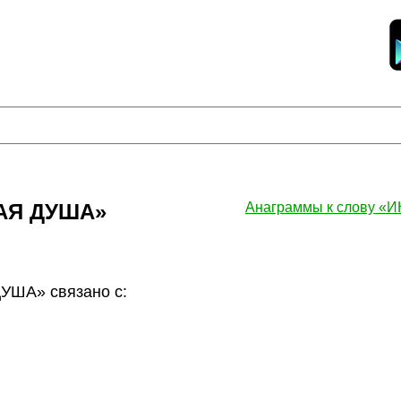
НАЯ ДУША»
Анаграммы к слову 
УША» связано с: