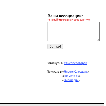
Ваши ассоциации:
(с новой строки или через запятую)
Заглянуть в:
Список словарей
Поискать в:
«
Яндекс.Словарях
»
«
Грамота.ру
»
«
Википедии
»