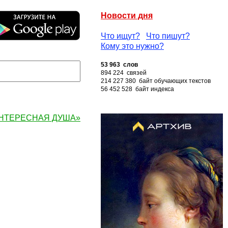
Новости дня
Что ищут?
Что пишут?
Кому это нужно?
53 963 слов
894 224 связей
214 227 380 байт обучающих текстов
56 452 528 байт индекса
«ИНТЕРЕСНАЯ ДУША»