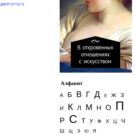
ДВЕРГНУТЬСЯ
Алфавит
Д
В
Г
Б
З
А
Ж
Е
П
К
М
О
Н
Л
И
С
Р
Т
Ч
У
Ф
Х
Ц
Ш
Э
Я
Щ
Ю