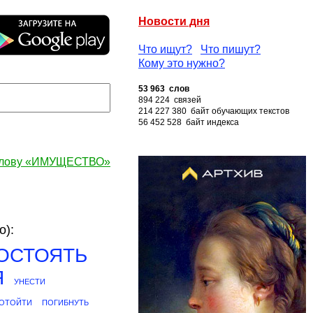
Новости дня
Что ищут?
Что пишут?
Кому это нужно?
53 963 слов
894 224 связей
214 227 380 байт обучающих текстов
56 452 528 байт индекса
слову «ИМУЩЕСТВО»
):
ОСТОЯТЬ
Я
УНЕСТИ
ОТОЙТИ
ПОГИБНУТЬ