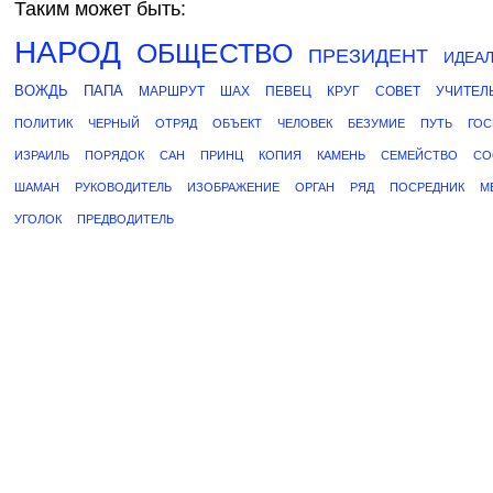
Таким может быть:
НАРОД
ОБЩЕСТВО
ПРЕЗИДЕНТ
ИДЕА
ВОЖДЬ
ПАПА
МАРШРУТ
ШАХ
ПЕВЕЦ
КРУГ
СОВЕТ
УЧИТЕЛ
ПОЛИТИК
ЧЕРНЫЙ
ОТРЯД
ОБЪЕКТ
ЧЕЛОВЕК
БЕЗУМИЕ
ПУТЬ
ГО
ИЗРАИЛЬ
ПОРЯДОК
САН
ПРИНЦ
КОПИЯ
КАМЕНЬ
СЕМЕЙСТВО
СО
ШАМАН
РУКОВОДИТЕЛЬ
ИЗОБРАЖЕНИЕ
ОРГАН
РЯД
ПОСРЕДНИК
М
УГОЛОК
ПРЕДВОДИТЕЛЬ