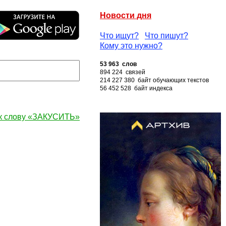
Новости дня
Что ищут?
Что пишут?
Кому это нужно?
53 963 слов
894 224 связей
214 227 380 байт обучающих текстов
56 452 528 байт индекса
к слову «ЗАКУСИТЬ»