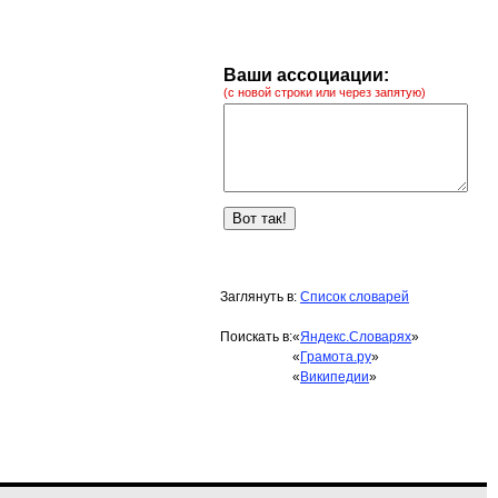
Ваши ассоциации:
(с новой строки или через запятую)
Заглянуть в:
Список словарей
Поискать в:
«
Яндекс.Словарях
»
«
Грамота.ру
»
«
Википедии
»