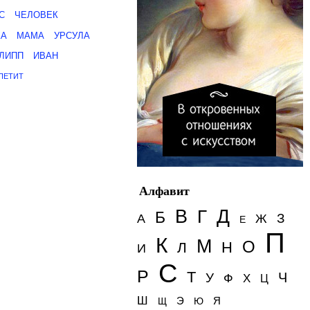
С
ЧЕЛОВЕК
КА
МАМА
УРСУЛА
ЛИПП
ИВАН
ПЕТИТ
Алфавит
Д
В
Г
Б
З
А
Ж
Е
П
К
М
О
Н
Л
И
С
Р
Т
Ч
У
Ф
Х
Ц
Ш
Э
Я
Щ
Ю