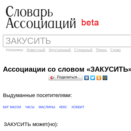
Например:
Известный
,
Хрустальный
,
Страшный
,
Принц
,
Слово
Ассоциации со словом «ЗАКУСИТЬ
Поделиться…
Выдуманные посетителями:
БИГ МАЗЗИ
ЧАСЫ
МАСЛИНЫ
КЕКС
ХОББИТ
ЗАКУСИТЬ может(но):