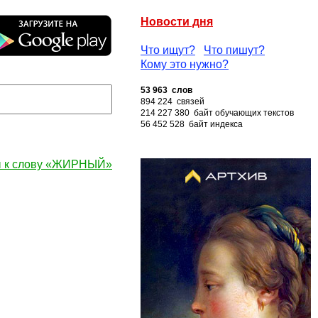
Новости дня
Что ищут?
Что пишут?
Кому это нужно?
53 963 слов
894 224 связей
214 227 380 байт обучающих текстов
56 452 528 байт индекса
 к слову «ЖИРНЫЙ»