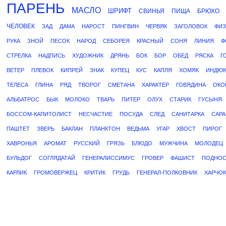
ПАРЕНЬ
МАСЛО
ШРИФТ
СВИНЬЯ
ПИЩА
БРЮХО
ЧЕЛОВЕК
ЗАД
ДАМА
НАРОСТ
ПИНГВИН
ЧЕРВЯК
ЗАГОЛОВОК
ФИ
РУКА
ЗНОЙ
ПЕСОК
НАРОД
СЕБОРЕЯ
КРАСНЫЙ
СОНЯ
ЛИНИЯ
Ф
СТРЕЛКА
НАДПИСЬ
ХУДОЖНИК
ДРЯНЬ
БОК
БОР
ОБЕД
РЯСКА
Г
ВЕТЕР
ПЛЕВОК
КИПРЕЙ
ЗНАК
КУПЕЦ
КУС
КАПЛЯ
ХОМЯК
ИНДЮК
ТЕЛЕСА
ГЛИНА
РЯД
ТВОРОГ
СМЕТАНА
ХАРАКТЕР
ГОВЯДИНА
ОКО
АЛЬБАТРОС
БЫК
МОЛОКО
ТВАРЬ
ПИТЕР
ОЛУХ
СТАРИК
ГУСЫНЯ
БОССОМ-КАПИТОЛИСТ
НЕСЧАСТИЕ
ПОСУДА
СЛЕД
САНИТАРКА
САРА
ПАШТЕТ
ЗВЕРЬ
БАКЛАН
ПЛАНКТОН
ВЕДЬМА
УГАР
ХВОСТ
ПИРОГ
ХАВРОНЬЯ
АРОМАТ
РУССКИЙ
ГРЯЗЬ
БЛЮДО
МУЖЧИНА
МОЛОДЕЦ
БУЛЬДОГ
СОГЛЯДАТАЙ
ГЕНЕРАЛИССИМУС
ГРОВЕР
ФАШИСТ
ПОДНО
КАРЛИК
ГРОМОВЕРЖЕЦ
КРИТИК
ГРУДЬ
ГЕНЕРАЛ-ПОЛКОВНИК
ХАРЧОК