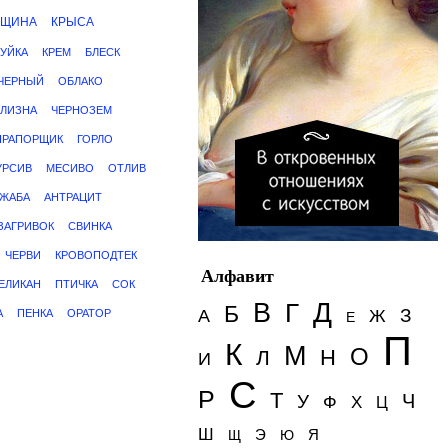
ЩИНА
КРЫСА
УЙКА
КРЕМ
БЛЕСК
ЧЕРНЫЙ
ОБЛАКО
ЕЛИЗНА
ЧЕРНОЗЕМ
ПРАПОРЩИК
ГОРЛО
УРСИВ
МЕСИВО
ОТЛИВ
ЖАБА
АНТРАЦИТ
ЗАГРИВОК
СВИНКА
ЧЕРВИ
КРОВОПОДТЕК
Алфавит
ЕЛИКАН
ПТИЧКА
СОК
Д
В
Г
Б
З
А
Ж
А
ПЕНКА
ОРАТОР
Е
П
К
М
О
Н
Л
И
С
Р
Т
Ч
У
Ф
Х
Ц
Ш
Э
Я
Щ
Ю