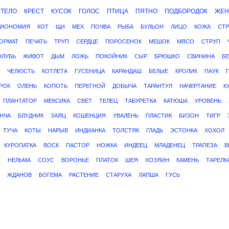
ТЕЛО
КРЕСТ
КУСОК
ГОЛОС
ПТИЦА
ПЯТНО
ПОДБОРОДОК
ЖЕН
ЗИОНОМИЯ
КОТ
ЩИ
МЕХ
ПОЧВА
РЫБА
БУЛЬОН
ЛИЦО
КОЖА
СТР
ОРМАТ
ПЕЧАТЬ
ТРУП
СЕРДЦЕ
ПОРОСЕНОК
МЕШОК
МЯСО
СТРУП
ОЛУБЬ
ЖИВОТ
ДЫМ
ЛОЖЬ
ПОКОЙНИК
СЫР
БРЮШКО
СВИНИНА
Б
ЧЕЛЮСТЬ
КОТЛЕТА
ГУСЕНИЦА
КАРАНДАШ
БЕЛЫЕ
КРОЛИК
ПАУК
РОК
ОЛЕНЬ
КОПОТЬ
ПЕРЕГНОЙ
ДОБЫЧА
ТАРАНТУЛ
НАЧЕРТАНИЕ
К
ПЛАНТАТОР
МЕКСИКА
СВЕТ
ТЕЛЕЦ
ТАБУРЕТКА
КАТЮША
УРОВЕНЬ
НЧА
БЛУДНИК
ЗАЯЦ
КОШЕНЦИЯ
УВАЛЕНЬ
ПЛАСТИК
БИЗОН
ТИГР
ТУЧА
КОТЫ
НАРЫВ
ИНДИАНКА
ТОЛСТЯК
ГЛАДЬ
ЭСТОНКА
ХОХОЛ
КУРОПАТКА
ВОСК
ПАСТОР
НОЖКА
ИНДЕЕЦ
МЛАДЕНЕЦ
ТРАПЕЗА
В
С
НЕЛЬМА
СОУС
ВОРОНЬЕ
ПЛАТОК
ШЕЯ
ХОЗЯИН
КАМЕНЬ
ТАРЕЛК
ЖДАНОВ
БОГЕМА
РАСТЕНИЕ
СТАРУХА
ЛАПША
ГУСЬ