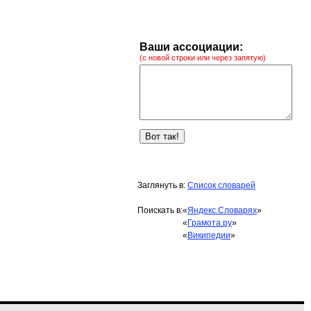
Ваши ассоциации:
(с новой строки или через запятую)
Заглянуть в:
Список словарей
Поискать в:
«
Яндекс.Словарях
»
«
Грамота.ру
»
«
Википедии
»