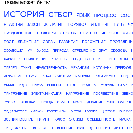
Таким может быть:
ИСТОРИЯ
ОТБОР
ЯЗЫК
ПРОЦЕСС
СОС
РЕАКЦИЯ
ЗАКОН
ЖЕЛАНИЕ
ПОРЯДОК
ЯВЛЕНИЕ
ПУТЬ
Ч
ПРОДОЛЖЕНИЕ
ТЕОЛОГИЯ
СПОСОБ
СПУТНИК
ЧЕЛОВЕК
ЖИЗН
РОСТ
ДВИЖЕНИЕ
СВЯЗЬ
РАЗВИТИЕ
ПОЛОЖЕНИЕ
ПРОЯВЛЕНИ
ЭВОЛЮЦИЯ
УМ
ВЫВОД
ПРИРОДА
СТРЕМЛЕНИЕ
ВРАГ
СВОБОДА
ХАРАКТЕР
ПРИЛОЖЕНИЕ
УЧИТЕЛЬ
СРЕДА
ВЛЕЧЕНИЕ
ЦВЕТ
ЛЮБОП
ПРЕДЕЛ
ПУНКТ
НРАВСТВЕННОСТЬ
МЕХАНИЗМ
ИСТОЧНИК
ПЕРЕХОД
РЕЗУЛЬТАТ
СТРАХ
КАНАЛ
СИСТЕМА
ИМПУЛЬС
АЛЬТРУИЗМ
ТЕНДЕН
УБЫЛЬ
ИДЕЯ
НАУКА
РЕШЕНИЕ
ОТВЕТ
ВОДОЕМ
МОРАЛЬ
СТАРЕН
ПРИТЯЖЕНИЕ
ЭЛЕКТРИФИКАЦИЯ
НАПРЯЖЕНИЕ
ПОСЛЕДСТВИЕ
ЗВЕН
РУСЛО
ЛАНДШАФТ
НУЖДА
ОБМЕН
МОСТ
ДЫХАНИЕ
ЗАКОНОМЕРНО
НЕДОУМЕНИЕ
ИЗНОС
РАВЕНСТВО
АРЕАЛ
ГАВАНЬ
ДРЕНАЖ
КЛИМАК
ВОЗНИКНОВЕНИЕ
ГИГАНТ
ГОЛОС
ЭГОИЗМ
ОСВЕЩЕННОСТЬ
МАСКА
ПИЩЕВАРЕНИЕ
ВОЗГЛАС
ОСВЕЩЕНИЕ
ВКУС
ДЕПРЕССИЯ
ДИТЯ
ПР