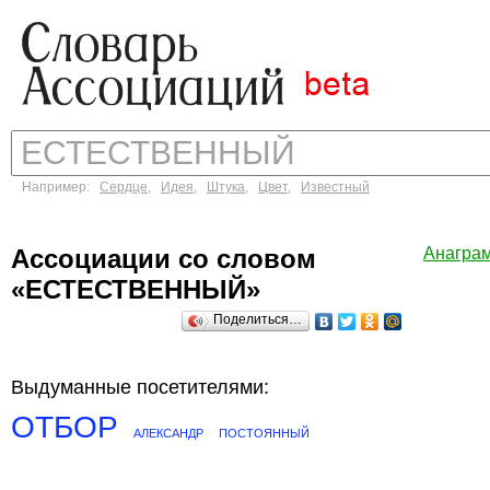
Например:
Сердце
,
Идея
,
Штука
,
Цвет
,
Известный
Ассоциации со словом
Анагра
«ЕСТЕСТВЕННЫЙ»
Поделиться…
Выдуманные посетителями:
ОТБОР
АЛЕКСАНДР
ПОСТОЯННЫЙ