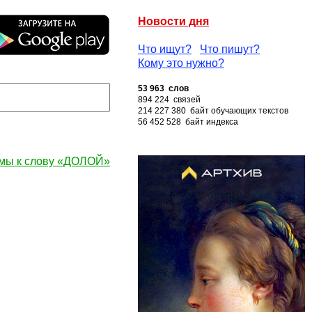
Новости дня
Что ищут?
Что пишут?
Кому это нужно?
53 963 слов
894 224 связей
214 227 380 байт обучающих текстов
56 452 528 байт индекса
мы к слову «ДОЛОЙ»