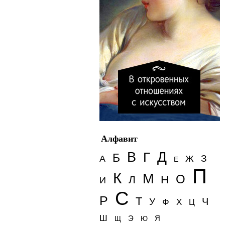
Алфавит
Д
В
Г
Б
З
А
Ж
Е
П
К
М
О
Н
Л
И
С
Р
Т
Ч
У
Ф
Х
Ц
Ш
Э
Я
Щ
Ю