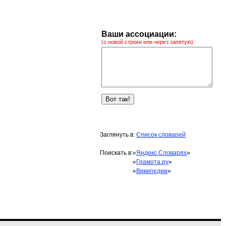
Ваши ассоциации:
(с новой строки или через запятую)
Заглянуть в:
Список словарей
Поискать в:
«
Яндекс.Словарях
»
«
Грамота.ру
»
«
Википедии
»