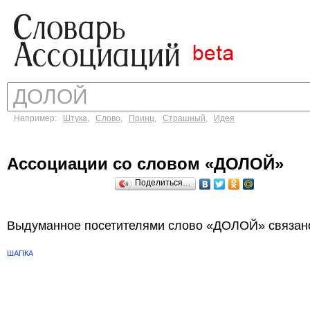
Например:
Штука
,
Слово
,
Принц
,
Страшный
,
Идея
Ассоциации со словом «ДОЛОЙ»
Поделиться…
Выдуманное посетителями слово «ДОЛОЙ» связано
ШАПКА