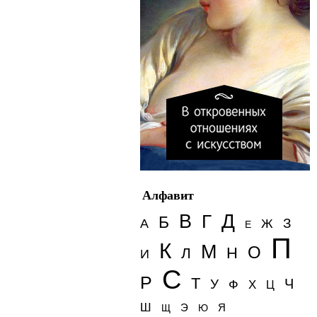
Алфавит
Д
В
Г
Б
З
А
Ж
Е
П
К
М
О
Н
Л
И
С
Р
Т
Ч
У
Ф
Х
Ц
Ш
Э
Я
Щ
Ю