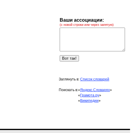
Ваши ассоциации:
(с новой строки или через запятую)
Заглянуть в:
Список словарей
Поискать в:
«
Яндекс.Словарях
»
«
Грамота.ру
»
«
Википедии
»