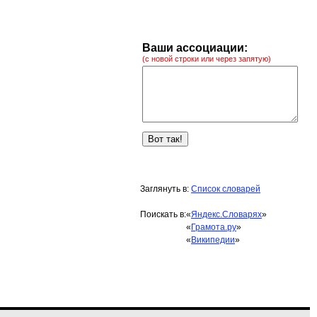
Ваши ассоциации:
(с новой строки или через запятую)
Заглянуть в:
Список словарей
Поискать в:
«
Яндекс.Словарях
»
«
Грамота.ру
»
«
Википедии
»