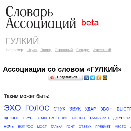
Например:
Штука
,
Принц
,
Страшный
,
Сердце
,
Известный
Ассоциации со словом «ГУЛКИЙ»
Поделиться…
Таким может быть:
ЭХО
ГОЛОС
СТУК
ЗВУК
УДАР
ЗВОН
ВЫСТ
ЩЕЛЧОК
СРУБ
ЗЕМЛЕТРЯСЕНИЕ
РАСКАТ
ТАМБУРИН
ДЖУНГЛИ
НОЧЬ
ВОПРОС
МОСТ
ГАЛЬКА
ГОНГ
ОТЗВУК
ПРЕДМЕТ
МЕСТО