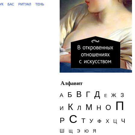
УК
БАС
РИТУАЛ
ТЕНЬ
Алфавит
Д
В
Г
Б
З
А
Ж
Е
П
К
М
О
Н
Л
И
С
Р
Т
Ч
У
Ф
Х
Ц
Ш
Э
Я
Щ
Ю