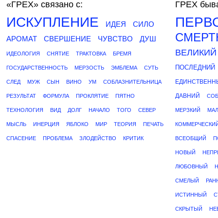
«ГРЕХ»
связано с:
ГРЕХ быва
ИСКУПЛЕНИЕ
ПЕРВ
ИДЕЯ
СИЛО
СМЕРТ
АРОМАТ
СВЕРШЕНИЕ
ЧУВСТВО
ДУШ
ВЕЛИКИЙ
ИДЕОЛОГИЯ
СНЯТИЕ
ТРАКТОВКА
БРЕМЯ
ПОСЛЕДНИЙ
ГОСУДАРСТВЕННОСТЬ
МЕРЗОСТЬ
ЭМБЛЕМА
СУТЬ
ЕДИНСТВЕНН
СЛЕД
МУЖ
СЫН
ВИНО
УМ
СОБЛАЗНИТЕЛЬНИЦА
ДАВНИЙ
РЕЗУЛЬТАТ
ФОРМУЛА
ПРОКЛЯТИЕ
ПЯТНО
СО
ТЕХНОЛОГИЯ
ВИД
ДОЛГ
НАЧАЛО
ТОГО
СЕВЕР
МЕРЗКИЙ
МА
МЫСЛЬ
ИНЕРЦИЯ
ЯБЛОКО
МИР
ТЕОРИЯ
ПЕЧАТЬ
КОММЕРЧЕСКИ
СПАСЕНИЕ
ПРОБЛЕМА
ЗЛОДЕЙСТВО
КРИТИК
ВСЕОБЩИЙ
П
НОВЫЙ
НЕПР
ЛЮБОВНЫЙ
СМЕЛЫЙ
РАН
ИСТИННЫЙ
С
СКРЫТЫЙ
НЕ