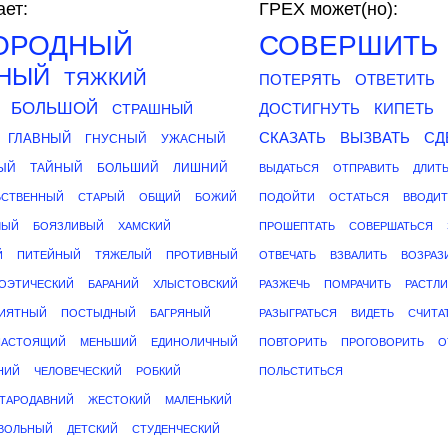
ет:
ГРЕХ может(но):
ОРОДНЫЙ
СОВЕРШИТЬ
НЫЙ
ТЯЖКИЙ
ПОТЕРЯТЬ
ОТВЕТИТЬ
БОЛЬШОЙ
ДОСТИГНУТЬ
КИПЕТЬ
СТРАШНЫЙ
СКАЗАТЬ
ВЫЗВАТЬ
СД
ГЛАВНЫЙ
ГНУСНЫЙ
УЖАСНЫЙ
ЫЙ
ТАЙНЫЙ
БОЛЬШИЙ
ЛИШНИЙ
ВЫДАТЬСЯ
ОТПРАВИТЬ
ДЛИТ
БСТВЕННЫЙ
СТАРЫЙ
ОБЩИЙ
БОЖИЙ
ПОДОЙТИ
ОСТАТЬСЯ
ВВОДИТ
ЛЫЙ
БОЯЗЛИВЫЙ
ХАМСКИЙ
ПРОШЕПТАТЬ
СОВЕРШАТЬСЯ
Й
ПИТЕЙНЫЙ
ТЯЖЕЛЫЙ
ПРОТИВНЫЙ
ОТВЕЧАТЬ
ВЗВАЛИТЬ
ВОЗРАЗ
ОЭТИЧЕСКИЙ
БАРАНИЙ
ХЛЫСТОВСКИЙ
РАЗЖЕЧЬ
ПОМРАЧИТЬ
РАСТЛИ
ИЯТНЫЙ
ПОСТЫДНЫЙ
БАГРЯНЫЙ
РАЗЫГРАТЬСЯ
ВИДЕТЬ
СЧИТА
НАСТОЯЩИЙ
МЕНЬШИЙ
ЕДИНОЛИЧНЫЙ
ПОВТОРИТЬ
ПРОГОВОРИТЬ
О
НИЙ
ЧЕЛОВЕЧЕСКИЙ
РОБКИЙ
ПОЛЬСТИТЬСЯ
ТАРОДАВНИЙ
ЖЕСТОКИЙ
МАЛЕНЬКИЙ
ВОЛЬНЫЙ
ДЕТСКИЙ
СТУДЕНЧЕСКИЙ