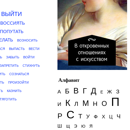
ВЫЙТИ
ВОССИЯТЬ
ПОПУТАТЬ
ЕЛАТЬ
ВОЗНОСИТЬ
ЬСЯ
ВЫПАСТЬ
ВЕСТИ
Ь
ЗАБЫТЬ
ВОЙТИ
ЗАПРЕТИТЬ
СТИХНУТЬ
ИТЬ
СОЗНАТЬСЯ
Алфавит
ТЬ
ПРОИЗОЙТИ
Д
В
Г
Б
З
А
Ж
ТЬ
КАЗНИТЬ
Е
П
ТЯГОТИТЬ
К
М
О
Н
Л
И
С
Р
Т
Ч
У
Ф
Х
Ц
Ш
Э
Я
Щ
Ю