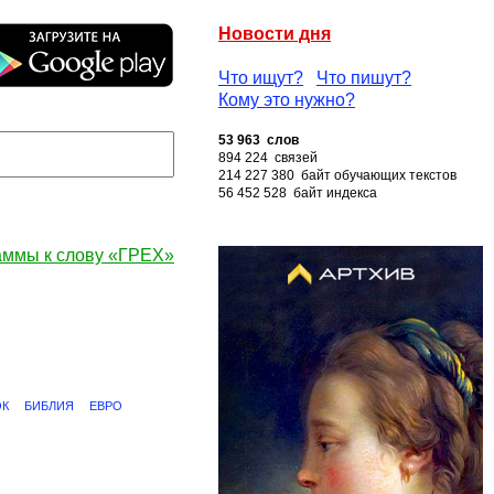
Новости дня
Что ищут?
Что пишут?
Кому это нужно?
53 963 слов
894 224 связей
214 227 380 байт обучающих текстов
56 452 528 байт индекса
аммы к слову «ГРЕХ»
ОК
БИБЛИЯ
ЕВРО