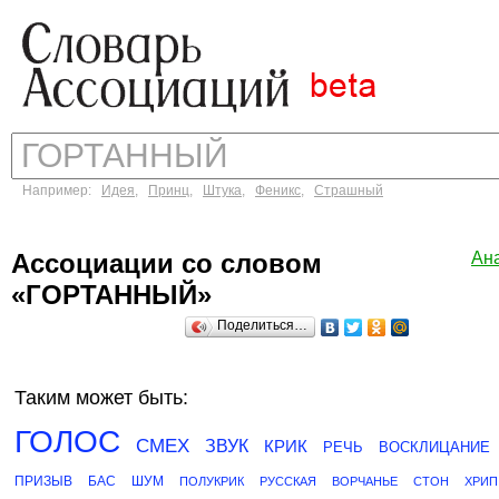
Например:
Идея
,
Принц
,
Штука
,
Феникс
,
Страшный
Ассоциации со словом
Ан
«ГОРТАННЫЙ»
Поделиться…
Таким может быть:
ГОЛОС
СМЕХ
ЗВУК
КРИК
РЕЧЬ
ВОСКЛИЦАНИЕ
ПРИЗЫВ
БАС
ШУМ
ПОЛУКРИК
РУССКАЯ
ВОРЧАНЬЕ
СТОН
ХРИП