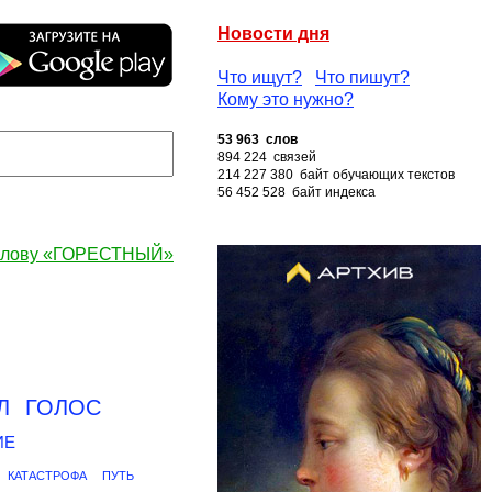
Новости дня
Что ищут?
Что пишут?
Кому это нужно?
53 963 слов
894 224 связей
214 227 380 байт обучающих текстов
56 452 528 байт индекса
 слову «ГОРЕСТНЫЙ»
Л
ГОЛОС
ИЕ
КАТАСТРОФА
ПУТЬ