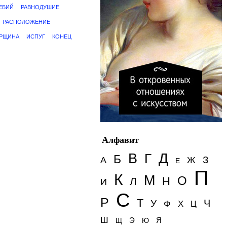
ЕБИЙ
РАВНОДУШИЕ
РАСПОЛОЖЕНИЕ
РЩИНА
ИСПУГ
КОНЕЦ
Алфавит
Д
В
Г
Б
З
А
Ж
Е
П
К
М
О
Н
Л
И
С
Р
Т
Ч
У
Ф
Х
Ц
Ш
Э
Я
Щ
Ю