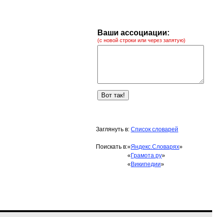
Ваши ассоциации:
(с новой строки или через запятую)
Заглянуть в:
Список словарей
Поискать в:
«
Яндекс.Словарях
»
«
Грамота.ру
»
«
Википедии
»