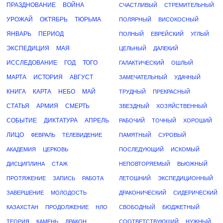
ПРАЗДНОВАНИЕ
ВОЙНА
СЧАСТЛИВЫЙ
СТРЕМИТЕЛЬНЫЙ
УРОЖАЙ
ОКТЯБРЬ
ТЮРЬМА
ПОЛЯРНЫЙ
ВИСОКОСНЫЙ
ЯНВАРЬ
ПЕРИОД
ПОЛНЫЙ
ЕВРЕЙСКИЙ
УГЛЫЙ
ЭКСПЕДИЦИЯ
МАЯ
ЦЕЛЬНЫЙ
ДАЛЕКИЙ
ИССЛЕДОВАНИЕ
ГОД
ТОГО
ГАЛАКТИЧЕСКИЙ
ОШЛЫЙ
МАРТА
ИСТОРИЯ
АВГУСТ
ЗАМЕЧАТЕЛЬНЫЙ
УДАЧНЫЙ
КНИГА
КАРТА
НЕБО
МАЙ
ТРУДНЫЙ
ПРЕКРАСНЫЙ
СТАТЬЯ
АРМИЯ
СМЕРТЬ
ЗВЕЗДНЫЙ
ХОЗЯЙСТВЕННЫЙ
СОБЫТИЕ
ДИКТАТУРА
АПРЕЛЬ
РАБОЧИЙ
ТОЧНЫЙ
ХОРОШИЙ
ЛИЦО
ФЕВРАЛЬ
ТЕЛЕВИДЕНИЕ
ПАМЯТНЫЙ
СУРОВЫЙ
АКАДЕМИЯ
ЦЕРКОВЬ
ПОСЛЕДУЮЩИЙ
ИСКОМЫЙ
ДИСЦИПЛИНА
СТАЖ
НЕПОВТОРЯЕМЫЙ
ВЬЮЖНЫЙ
ПРОТЯЖЕНИЕ
ЗАПИСЬ
РАБОТА
ЛЕТОШНИЙ
ЭКСПЕДИЦИОННЫЙ
ЗАВЕРШЕНИЕ
МОЛОДОСТЬ
ДРАКОНИЧЕСКИЙ
СИДЕРИЧЕСКИЙ
КАЗАХСТАН
ПРОДОЛЖЕНИЕ
НЛО
СВОБОДНЫЙ
БЮДЖЕТНЫЙ
ТЕОРИЯ
КАМЕНЬ
ДРАКОН
СООТВЕТСТВУЮЩИЙ
НУЖНЫЙ