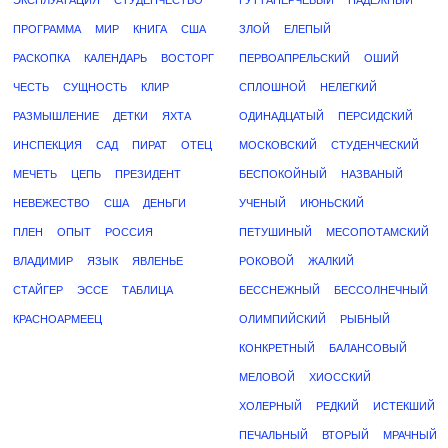
ЭКСПЛУАТАЦИЯ
СТУДЕНЧЕСТВО
ГУТТАПЕРЧЕВЫЙ
НАДЕЖНЫЙ
ПРОГРАММА
МИР
КНИГА
США
ЗЛОЙ
ЕЛЕПЫЙ
РАСКОПКА
КАЛЕНДАРЬ
ВОСТОРГ
ПЕРВОАПРЕЛЬСКИЙ
ОШИЙ
ЧЕСТЬ
СУЩНОСТЬ
КЛИР
СПЛОШНОЙ
НЕЛЕГКИЙ
РАЗМЫШЛЕНИЕ
ДЕТКИ
ЯХТА
ОДИНАДЦАТЫЙ
ПЕРСИДСКИЙ
ИНСПЕКЦИЯ
САД
ПИРАТ
ОТЕЦ
МОСКОВСКИЙ
СТУДЕНЧЕСКИЙ
МЕЧЕТЬ
ЦЕПЬ
ПРЕЗИДЕНТ
БЕСПОКОЙНЫЙ
НАЗВАНЫЙ
НЕВЕЖЕСТВО
США
ДЕНЬГИ
УЧЕНЫЙ
ИЮНЬСКИЙ
ПЛЕН
ОПЫТ
РОССИЯ
ПЕТУШИНЫЙ
МЕСОПОТАМСКИЙ
ВЛАДИМИР
ЯЗЫК
ЯВЛЕНЬЕ
РОКОВОЙ
ЖАЛКИЙ
СТАЙГЕР
ЭССЕ
ТАБЛИЦА
БЕССНЕЖНЫЙ
БЕССОЛНЕЧНЫЙ
КРАСНОАРМЕЕЦ
ОЛИМПИЙСКИЙ
РЫБНЫЙ
КОНКРЕТНЫЙ
БАЛАНСОВЫЙ
МЕЛОВОЙ
ХИОССКИЙ
ХОЛЕРНЫЙ
РЕДКИЙ
ИСТЕКШИЙ
ПЕЧАЛЬНЫЙ
ВТОРЫЙ
МРАЧНЫЙ