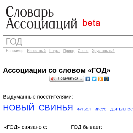
Например:
Известный
,
Штука
,
Принц
,
Слово
,
Хрустальный
Ассоциации со словом «ГОД»
Поделиться…
Выдуманные посетителями:
НОВЫЙ
СВИНЬЯ
ФУТБОЛ
ИИСУС
ДЕЯТЕЛЬНОС
«ГОД»
связано с:
ГОД бывает: