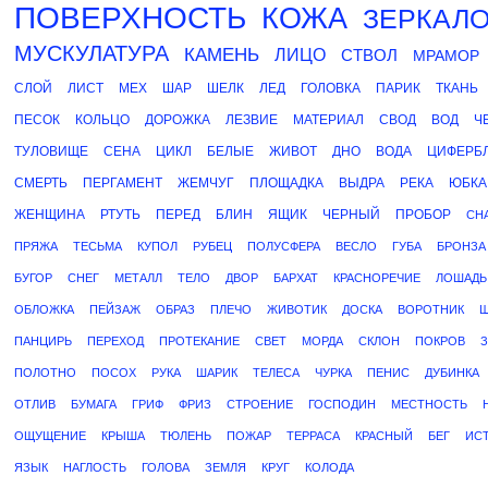
ПОВЕРХНОСТЬ
КОЖА
ЗЕРКАЛ
МУСКУЛАТУРА
КАМЕНЬ
ЛИЦО
СТВОЛ
МРАМОР
СЛОЙ
ЛИСТ
МЕХ
ШАР
ШЕЛК
ЛЕД
ГОЛОВКА
ПАРИК
ТКАНЬ
ПЕСОК
КОЛЬЦО
ДОРОЖКА
ЛЕЗВИЕ
МАТЕРИАЛ
СВОД
ВОД
Ч
ТУЛОВИЩЕ
СЕНА
ЦИКЛ
БЕЛЫЕ
ЖИВОТ
ДНО
ВОДА
ЦИФЕРБ
СМЕРТЬ
ПЕРГАМЕНТ
ЖЕМЧУГ
ПЛОЩАДКА
ВЫДРА
РЕКА
ЮБКА
ЖЕНЩИНА
РТУТЬ
ПЕРЕД
БЛИН
ЯЩИК
ЧЕРНЫЙ
ПРОБОР
СН
ПРЯЖА
ТЕСЬМА
КУПОЛ
РУБЕЦ
ПОЛУСФЕРА
ВЕСЛО
ГУБА
БРОНЗА
БУГОР
СНЕГ
МЕТАЛЛ
ТЕЛО
ДВОР
БАРХАТ
КРАСНОРЕЧИЕ
ЛОШАДЬ
ОБЛОЖКА
ПЕЙЗАЖ
ОБРАЗ
ПЛЕЧО
ЖИВОТИК
ДОСКА
ВОРОТНИК
Ш
ПАНЦИРЬ
ПЕРЕХОД
ПРОТЕКАНИЕ
СВЕТ
МОРДА
СКЛОН
ПОКРОВ
З
ПОЛОТНО
ПОСОХ
РУКА
ШАРИК
ТЕЛЕСА
ЧУРКА
ПЕНИС
ДУБИНКА
ОТЛИВ
БУМАГА
ГРИФ
ФРИЗ
СТРОЕНИЕ
ГОСПОДИН
МЕСТНОСТЬ
ОЩУЩЕНИЕ
КРЫША
ТЮЛЕНЬ
ПОЖАР
ТЕРРАСА
КРАСНЫЙ
БЕГ
ИС
ЯЗЫК
НАГЛОСТЬ
ГОЛОВА
ЗЕМЛЯ
КРУГ
КОЛОДА